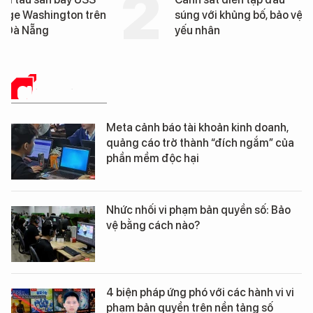
súng với khủng bố, bảo vệ
tống tàu sân bay USS
yếu nhân
George Washington 
Đà Nẵng
GIẢI PHÁP SỐ
Meta cảnh báo tài khoản kinh doanh,
quảng cáo trở thành “đích ngắm” của
phần mềm độc hại
Nhức nhối vi phạm bản quyền số: Bảo
vệ bằng cách nào?
4 biện pháp ứng phó với các hành vi vi
phạm bản quyền trên nền tảng số