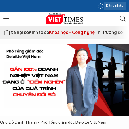
Đăng nhập
Xã hội số
Kinh tế số
Khoa học - Công nghệ
Thị trường số
Th
Ông Đỗ Danh Thanh - Phó Tổng giám đốc Deloitte Việt Nam