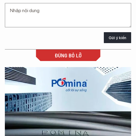
Gửi ý kiến
ĐỪNG BỎ LỠ