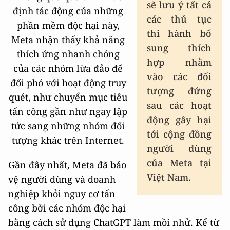
sẽ lưu ý tất cả
định tác động của những
các thủ tục
phần mềm độc hại này,
thi hành bổ
Meta nhận thấy khả năng
sung thích
thích ứng nhanh chóng
hợp nhằm
của các nhóm lừa đảo để
vào các đối
đối phó với hoạt động truy
tượng đứng
quét, như chuyển mục tiêu
sau các hoạt
tấn công gần như ngay lập
động gây hại
tức sang những nhóm đối
tới cộng đồng
tượng khác trên Internet.
người dùng
của Meta tại
Gần đây nhất, Meta đã bảo
Việt Nam.
vệ người dùng và doanh
nghiệp khỏi nguy cơ tấn
công bởi các nhóm độc hại
bằng cách sử dụng ChatGPT làm mồi nhử. Kể từ