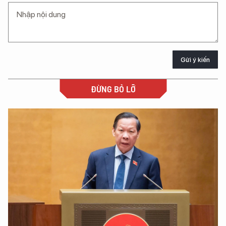
Gửi ý kiến
ĐỪNG BỎ LỠ