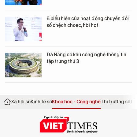
8 biểu hiện của hoạt động chuyển đổi
số chệch choạc, hời hợt
Đà Nẵng có khu công nghệ thông tin
tập trung thứ 3
Xã hội số
Kinh tế số
Khoa học - Công nghệ
Thị trường số
Th