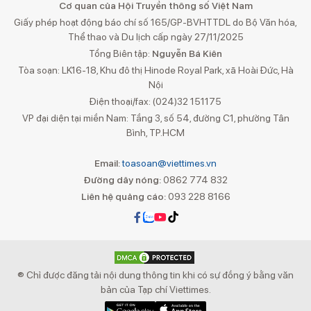
Cơ quan của Hội Truyền thông số Việt Nam
Giấy phép hoạt động báo chí số 165/GP-BVHTTDL do Bộ Văn hóa,
Thể thao và Du lịch cấp ngày 27/11/2025
Tổng Biên tập:
Nguyễn Bá Kiên
Tòa soạn: LK16-18, Khu đô thị Hinode Royal Park, xã Hoài Đức, Hà
Nội
Điện thoại/fax: (024)32 151175
VP đại diện tại miền Nam: Tầng 3, số 54, đường C1, phường Tân
Bình, TP.HCM
Email:
toasoan@viettimes.vn
Đường dây nóng:
0862 774 832
Liên hệ quảng cáo:
093 228 8166
® Chỉ được đăng tải nội dung thông tin khi có sự đồng ý bằng văn
bản của Tạp chí Viettimes.