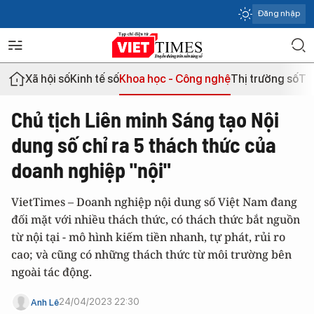
Đăng nhập
Xã hội số
Kinh tế số
Khoa học - Công nghệ
Thị trường số
Th
Chủ tịch Liên minh Sáng tạo Nội
dung số chỉ ra 5 thách thức của
doanh nghiệp "nội"
VietTimes – Doanh nghiệp nội dung số Việt Nam đang
đối mặt với nhiều thách thức, có thách thức bắt nguồn
từ nội tại - mô hình kiếm tiền nhanh, tự phát, rủi ro
cao; và cũng có những thách thức từ môi trường bên
ngoài tác động.
24/04/2023 22:30
Anh Lê