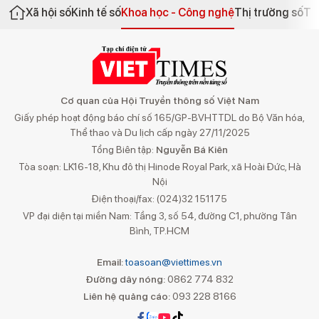
Xã hội số
Kinh tế số
Khoa học - Công nghệ
Thị trường số
Th
Cơ quan của Hội Truyền thông số Việt Nam
Giấy phép hoạt động báo chí số 165/GP-BVHTTDL do Bộ Văn hóa,
Thể thao và Du lịch cấp ngày 27/11/2025
Tổng Biên tập:
Nguyễn Bá Kiên
Tòa soạn: LK16-18, Khu đô thị Hinode Royal Park, xã Hoài Đức, Hà
Nội
Điện thoại/fax: (024)32 151175
VP đại diện tại miền Nam: Tầng 3, số 54, đường C1, phường Tân
Bình, TP.HCM
Email:
toasoan@viettimes.vn
Đường dây nóng:
0862 774 832
Liên hệ quảng cáo:
093 228 8166