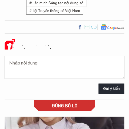
#Liên minh Sáng tạo nội dung số
#Hội Truyền thông số Việt Nam
Ý KIẾN CỦA BẠN
Gửi ý kiến
ĐỪNG BỎ LỠ