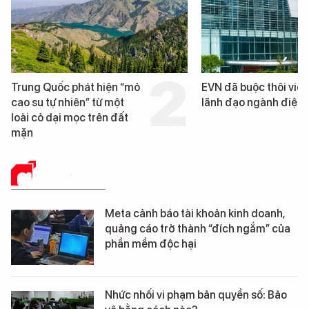
EVN đã buộc thôi việc 3
Loạt dự án bất động 
lãnh đạo ngành điện
Đà Nẵng sắp bị kiểm t
GIẢI PHÁP SỐ
Meta cảnh báo tài khoản kinh doanh,
quảng cáo trở thành “đích ngắm” của
phần mềm độc hại
Nhức nhối vi phạm bản quyền số: Bảo