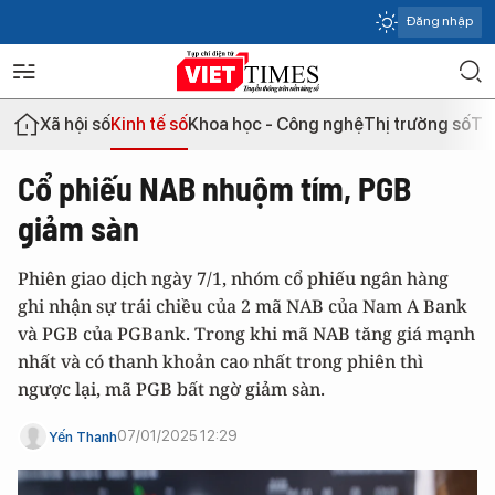
Đăng nhập
Xã hội số
Kinh tế số
Khoa học - Công nghệ
Thị trường số
Th
Cổ phiếu NAB nhuộm tím, PGB
giảm sàn
Phiên giao dịch ngày 7/1, nhóm cổ phiếu ngân hàng
ghi nhận sự trái chiều của 2 mã NAB của Nam A Bank
và PGB của PGBank. Trong khi mã NAB tăng giá mạnh
nhất và có thanh khoản cao nhất trong phiên thì
ngược lại, mã PGB bất ngờ giảm sàn.
07/01/2025 12:29
Yến Thanh