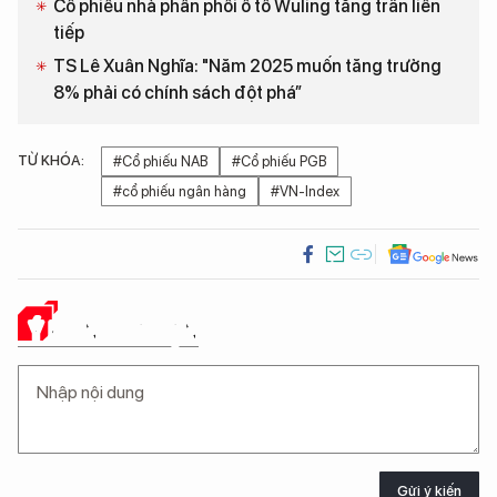
Cổ phiếu nhà phân phối ô tô Wuling tăng trần liên
tiếp
TS Lê Xuân Nghĩa: "Năm 2025 muốn tăng trưởng
8% phải có chính sách đột phá”
TỪ KHÓA:
#Cổ phiếu NAB
#Cổ phiếu PGB
#cổ phiếu ngân hàng
#VN-Index
Ý KIẾN CỦA BẠN
Gửi ý kiến