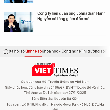
Công ty liên quan ông Johnathan Hạnh
Nguyễn có tổng giám đốc mới
Xã hội số
Kinh tế số
Khoa học - Công nghệ
Thị trường số
Th
Cơ quan của Hội Truyền thông số Việt Nam
Giấy phép hoạt động báo chí số 165/GP-BVHTTDL do Bộ Văn hóa,
Thể thao và Du lịch cấp ngày 27/11/2025
Tổng Biên tập:
Nguyễn Bá Kiên
Tòa soạn: LK16-18, Khu đô thị Hinode Royal Park, xã Hoài Đức, Hà
Nội