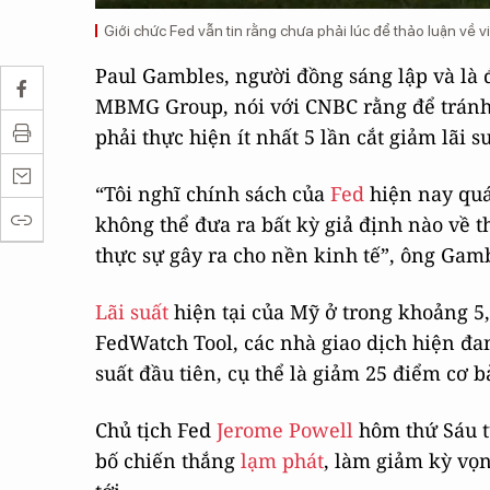
Giới chức Fed vẫn tin rằng chưa phải lúc để thảo luận về vi
Paul Gambles, người đồng sáng lập và là đ
MBMG Group, nói với CNBC rằng để tránh c
phải thực hiện ít nhất 5 lần cắt giảm lãi 
“Tôi nghĩ chính sách của
Fed
hiện nay quá 
không thể đưa ra bất kỳ giả định nào về 
thực sự gây ra cho nền kinh tế”, ông Gam
Lãi suất
hiện tại của Mỹ ở trong khoảng 5
FedWatch Tool, các nhà giao dịch hiện đa
suất đầu tiên, cụ thể là giảm 25 điểm cơ b
Chủ tịch Fed
Jerome Powell
hôm thứ Sáu t
bố chiến thắng
lạm phát
, làm giảm kỳ vọn