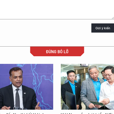
Gửi ý kiến
ĐỪNG BỎ LỠ