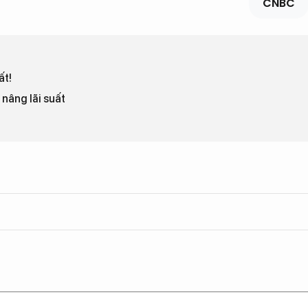
CNBC
ất!
nâng lãi suất