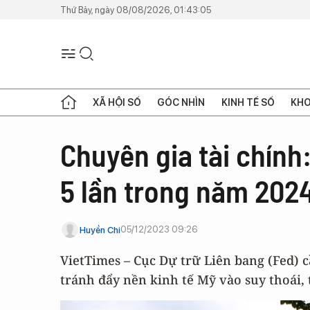
Thứ Bảy, ngày 08/08/2026, 01:43:05
XÃ HỘI SỐ
GÓC NHÌN
KINH TẾ SỐ
KHO
Chuyên gia tài chính:
5 lần trong năm 202
05/12/2023 09:26
Huyền Chi
VietTimes – Cục Dự trữ Liên bang (Fed) cầ
tránh đẩy nền kinh tế Mỹ vào suy thoái,