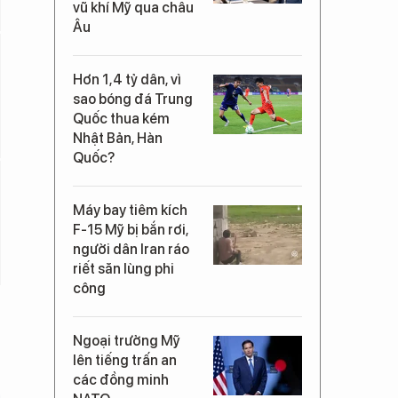
vũ khí Mỹ qua châu
Âu
Hơn 1,4 tỷ dân, vì
sao bóng đá Trung
Quốc thua kém
Nhật Bản, Hàn
Quốc?
Máy bay tiêm kích
F-15 Mỹ bị bắn rơi,
người dân Iran ráo
riết săn lùng phi
công
Ngoại trưởng Mỹ
lên tiếng trấn an
các đồng minh