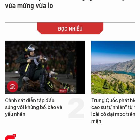
vừa mừng vừa lo
ĐỌC NHIỀU
Cảnh sát diễn tập đấu
Trung Quốc phát hiện
súng với khủng bố, bảo vệ
cao su tự nhiên” từ m
yếu nhân
loài cỏ dại mọc trên đ
mặn