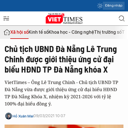
Đăng nhập
Xã hội số
Kinh tế số
Khoa học - Công nghệ
Thị trường số
Th
Chủ tịch UBND Đà Nẵng Lê Trung
Chinh được giới thiệu ứng cử đại
biểu HĐND TP Đà Nẵng khóa X
VietTimes – Ông Lê Trung Chinh - Chủ tịch UBND TP
Đà Nẵng vừa được giới thiệu ứng cử đại biểu HĐND
TP Đà Nẵng Khóa X, nhiệm kỳ 2021-2026 với tỷ lệ
100% đại biểu đồng ý.
09/03/2021 10:07
Hồ Xuân Mai