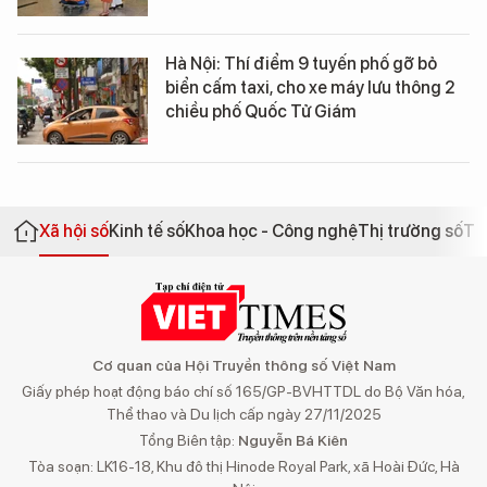
Hà Nội: Thí điểm 9 tuyến phố gỡ bỏ
biển cấm taxi, cho xe máy lưu thông 2
chiều phố Quốc Tử Giám
Xã hội số
Kinh tế số
Khoa học - Công nghệ
Thị trường số
Th
Cơ quan của Hội Truyền thông số Việt Nam
Giấy phép hoạt động báo chí số 165/GP-BVHTTDL do Bộ Văn hóa,
Thể thao và Du lịch cấp ngày 27/11/2025
Tổng Biên tập:
Nguyễn Bá Kiên
Tòa soạn: LK16-18, Khu đô thị Hinode Royal Park, xã Hoài Đức, Hà