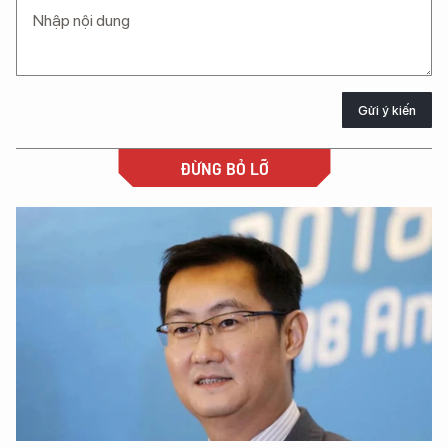
Gửi ý kiến
ĐỪNG BỎ LỠ