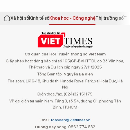
Xã hội số
Kinh tế số
Khoa học - Công nghệ
Thị trường số
Th
Cơ quan của Hội Truyền thông số Việt Nam
Giấy phép hoạt động báo chí số 165/GP-BVHTTDL do Bộ Văn hóa,
Thể thao và Du lịch cấp ngày 27/11/2025
Tổng Biên tập:
Nguyễn Bá Kiên
Tòa soạn: LK16-18, Khu đô thị Hinode Royal Park, xã Hoài Đức, Hà
Nội
Điện thoại/fax: (024)32 151175
VP đại diện tại miền Nam: Tầng 3, số 54, đường C1, phường Tân
Bình, TP.HCM
Email:
toasoan@viettimes.vn
Đường dây nóng:
0862 774 832