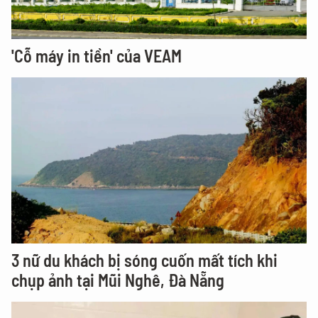
'Cỗ máy in tiền' của VEAM
3 nữ du khách bị sóng cuốn mất tích khi
chụp ảnh tại Mũi Nghê, Đà Nẵng