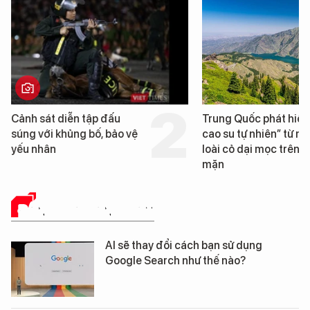
Trung Quốc phát hiện “mỏ
Loạt dự án bất động 
cao su tự nhiên” từ một
Đà Nẵng sắp bị kiểm t
loài cỏ dại mọc trên đất
mặn
ĐÁNH GIÁ SẢN PHẨM
AI sẽ thay đổi cách bạn sử dụng
Google Search như thế nào?