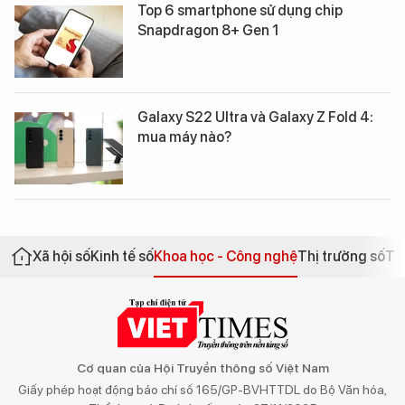
Top 6 smartphone sử dụng chip
Snapdragon 8+ Gen 1
Galaxy S22 Ultra và Galaxy Z Fold 4:
mua máy nào?
Xã hội số
Kinh tế số
Khoa học - Công nghệ
Thị trường số
Th
Cơ quan của Hội Truyền thông số Việt Nam
Giấy phép hoạt động báo chí số 165/GP-BVHTTDL do Bộ Văn hóa,