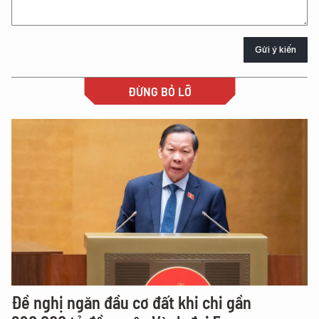
Gửi ý kiến
ĐỪNG BỎ LỠ
Đề nghị ngăn đầu cơ đất khi chi gần