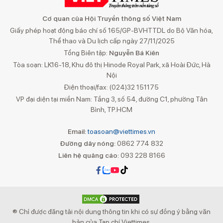
Cơ quan của Hội Truyền thông số Việt Nam
Giấy phép hoạt động báo chí số 165/GP-BVHTTDL do Bộ Văn hóa,
Thể thao và Du lịch cấp ngày 27/11/2025
Tổng Biên tập:
Nguyễn Bá Kiên
Tòa soạn: LK16-18, Khu đô thị Hinode Royal Park, xã Hoài Đức, Hà
Nội
Điện thoại/fax: (024)32 151175
VP đại diện tại miền Nam: Tầng 3, số 54, đường C1, phường Tân
Bình, TP.HCM
Email:
toasoan@viettimes.vn
Đường dây nóng:
0862 774 832
Liên hệ quảng cáo:
093 228 8166
® Chỉ được đăng tải nội dung thông tin khi có sự đồng ý bằng văn
bản của Tạp chí Viettimes.