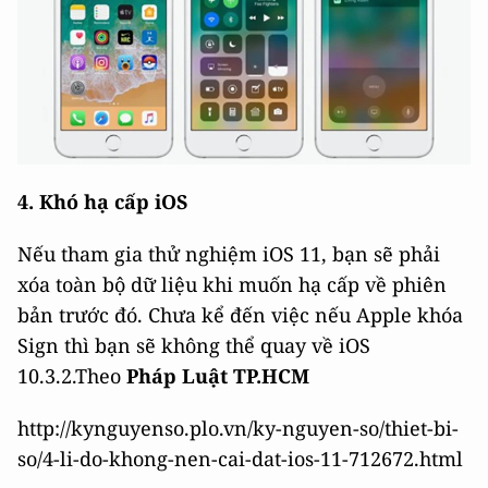
4. Khó hạ cấp iOS
Nếu tham gia thử nghiệm iOS 11, bạn sẽ phải
xóa toàn bộ dữ liệu khi muốn hạ cấp về phiên
bản trước đó. Chưa kể đến việc nếu Apple khóa
Sign thì bạn sẽ không thể quay về iOS
10.3.2.
Theo
Pháp Luật TP.HCM
http://kynguyenso.plo.vn/ky-nguyen-so/thiet-bi-
so/4-li-do-khong-nen-cai-dat-ios-11-712672.html