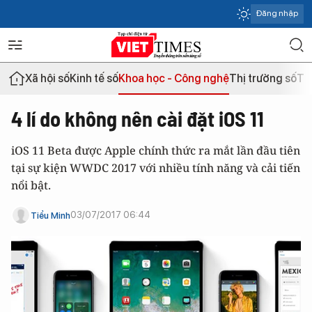
Đăng nhập
Xã hội số
Kinh tế số
Khoa học - Công nghệ
Thị trường số
Th
4 lí do không nên cài đặt iOS 11
iOS 11 Beta được Apple chính thức ra mắt lần đầu tiên
tại sự kiện WWDC 2017 với nhiều tính năng và cải tiến
nổi bật.
03/07/2017 06:44
Tiểu Minh