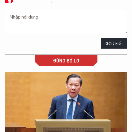
Ý KIẾN CỦA BẠN
Gửi ý kiến
ĐỪNG BỎ LỠ