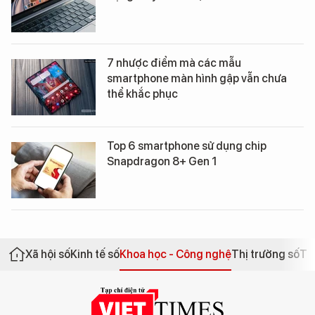
7 nhược điểm mà các mẫu
smartphone màn hình gập vẫn chưa
thể khắc phục
Top 6 smartphone sử dụng chip
Snapdragon 8+ Gen 1
Xã hội số
Kinh tế số
Khoa học - Công nghệ
Thị trường số
Th