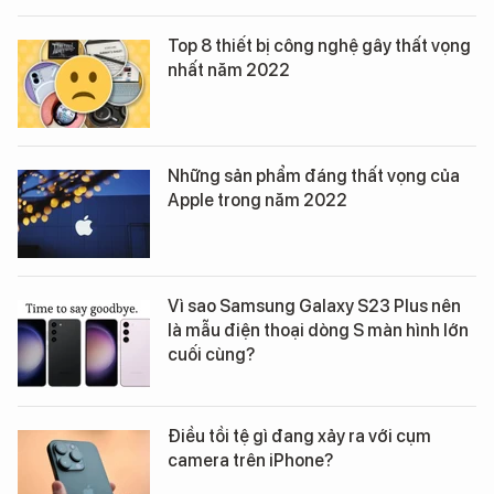
Top 8 thiết bị công nghệ gây thất vọng
nhất năm 2022
Những sản phẩm đáng thất vọng của
Apple trong năm 2022
Vì sao Samsung Galaxy S23 Plus nên
là mẫu điện thoại dòng S màn hình lớn
cuối cùng?
Điều tồi tệ gì đang xảy ra với cụm
camera trên iPhone?