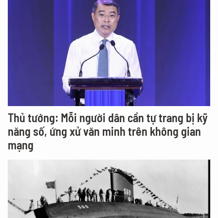
Thủ tướng: Mỗi người dân cần tự trang bị kỹ
năng số, ứng xử văn minh trên không gian
mạng