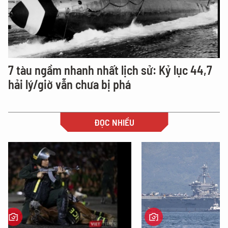
7 tàu ngầm nhanh nhất lịch sử: Kỷ lục 44,7
hải lý/giờ vẫn chưa bị phá
ĐỌC NHIỀU