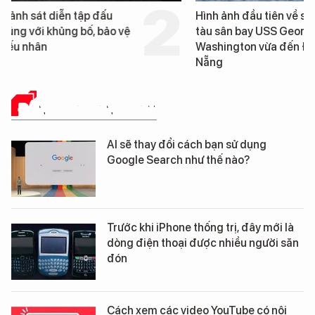
Hình ảnh đầu tiên về siêu
Cận cảnh chiến hạm 
tàu sân bay USS George
tống tàu sân bay USS
Washington vừa đến Đà
George Washington 
Nẵng
Đà Nẵng
ĐÁNH GIÁ SẢN PHẨM
AI sẽ thay đổi cách bạn sử dụng
Google Search như thế nào?
Trước khi iPhone thống trị, đây mới là
dòng điện thoại được nhiều người săn
đón
Cách xem các video YouTube có nội