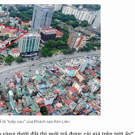
hể là "kiếp sau" của Khách sạn Kim Liên.
vàng dưới đất thì mới trả được cái giá trên trời ấy”,