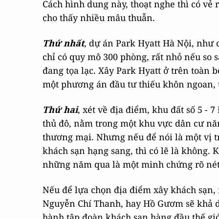
Cách hình dung này, thoạt nghe thì có vẻ r
cho thấy nhiều mâu thuẫn.
Thứ nhất
, dự án Park Hyatt Hà Nội, như c
chỉ có quy mô 300 phòng, rất nhỏ nếu so
đang tọa lạc. Xây Park Hyatt ở trên toàn b
một phương án đầu tư thiếu khôn ngoan, 
Thứ hai
, xét về địa điểm, khu đất số 5 
thủ đô, nằm trong một khu vực dân cư năn
thương mại. Nhưng nếu để nói là một vị tr
khách sạn hạng sang, thì có lẽ là không. 
những năm qua là một minh chứng rõ nét
Nếu để lựa chọn địa điểm xây khách sạn, 
Nguyễn Chí Thanh, hay Hồ Gươm sẽ khả d
hành tập đoàn khách sạn hàng đầu thế giớ