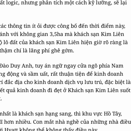
ất logic, nhưng phân tích một cách kỹ lưỡng, sẽ lại
ác thông tin ít ỏi được công bố đến thời điểm này,
 sánh với không gian 3,5ha mà khách sạn Kim Liên
ộ lô đất của khách sạn Kim Liên hiện giờ rõ ràng là
thậm chí là lãng phí ghê gớm.
- 7 Đào Duy Anh, tuy án ngữ ngay cửa ngõ phía Nam
g động và sầm uất, rất thuận tiện để kinh doanh
í đắc địa cho kinh doanh dịch vụ lưu trú, đặc biệt là
Kết quả kinh doanh đì đẹt ở Khách sạn Kim Liên suốt
.
nhất là khách sạn hạng sang, thì khu vực Hồ Tây,
ĩ hơn nhiều. Con mắt nhà nghề của những nhà điều
i Hyatt không thể không thấy điều này.