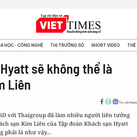
A HỌC - CÔNG NGHỆ
THỊ TRƯỜNG SỐ
SHORT VIDEO
THẾ 
 Hyatt sẽ không thể là
m Liên
u USD với Thaigroup đã làm nhiều người liên tưởng
ách sạn Kim Liên của Tập đoàn Khách sạn Hyatt
ng phải là như vậy…