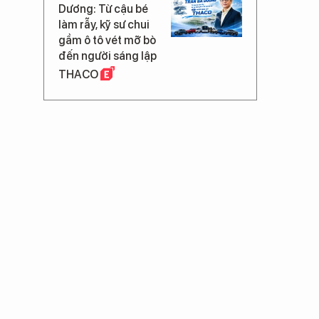
Dương: Từ cậu bé
làm rẫy, kỹ sư chui
gầm ô tô vét mỡ bò
đến người sáng lập
THACO