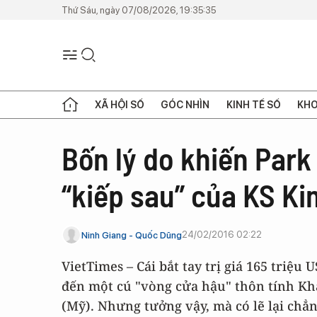
Thứ Sáu, ngày 07/08/2026, 19:35:35
XÃ HỘI SỐ
GÓC NHÌN
KINH TẾ SỐ
KHO
Bốn lý do khiến Park
“kiếp sau” của KS Ki
24/02/2016 02:22
Ninh Giang - Quốc Dũng
VietTimes – Cái bắt tay trị giá 165 triệ
đến một cú "vòng cửa hậu" thôn tính Kh
(Mỹ). Nhưng tưởng vậy, mà có lẽ lại chẳ