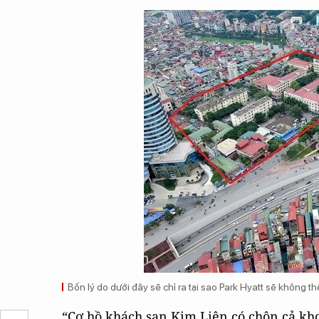
Bốn lý do dưới đây sẽ chỉ ra tại sao Park Hyatt sẽ không t
“Cơ hồ khách sạn Kim Liên có chôn cả kho 