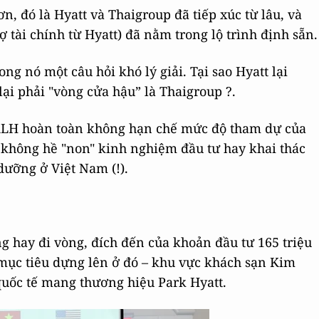
n, đó là Hyatt và Thaigroup đã tiếp xúc từ lâu, và
 tài chính từ Hyatt) đã nằm trong lộ trình định sẵn.
g nó một câu hỏi khó lý giải. Tại sao Hyatt lại
ại phải "vòng cửa hậu” là Thaigroup ?.
n KLH hoàn toàn không hạn chế mức độ tham dự của
 không hề "non" kinh nghiệm đầu tư hay khai thác
dưỡng ở Việt Nam (!).
ng hay đi vòng, đích đến của khoản đầu tư 165 triệu
mục tiêu dựng lên ở đó – khu vực khách sạn Kim
quốc tế mang thương hiệu Park Hyatt.