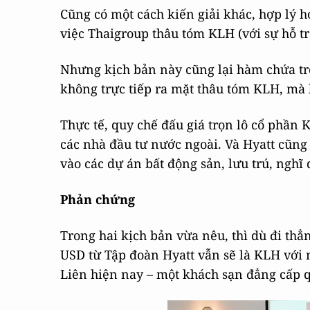
Cũng có một cách kiến giải khác, hợp lý hơ
việc Thaigroup thâu tóm KLH (với sự hỗ trợ
Nhưng kịch bản này cũng lại hàm chứa tron
không trực tiếp ra mặt thâu tóm KLH, mà l
Thực tế, quy chế đấu giá trọn lô cổ phầ
các nhà đầu tư nước ngoài. Và Hyatt cũng
vào các dự án bất động sản, lưu trú, nghĩ 
Phản chứng
Trong hai kịch bản vừa nêu, thì dù đi thẳ
USD từ Tập đoàn Hyatt vẫn sẽ là KLH với 
Liên hiện nay – một khách sạn đẳng cấp 