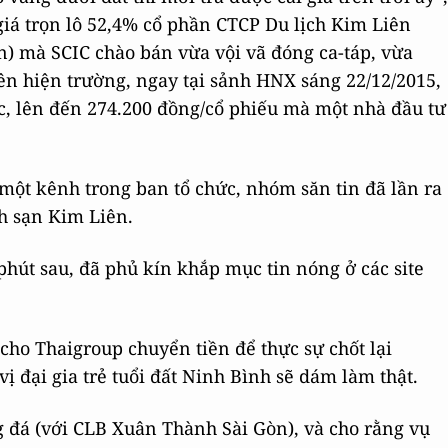
iá trọn lô 52,4% cổ phần CTCP Du lịch Kim Liên
) mà SCIC chào bán vừa vội vã đóng ca-táp, vừa
n hiện trường, ngay tại sảnh HNX sáng 22/12/2015,
, lên đến 274.200 đồng/cổ phiếu mà một nhà đầu tư
một kênh trong ban tổ chức, nhóm săn tin đã lần ra
ch sạn Kim Liên.
t phút sau, đã phủ kín khắp mục tin nóng ở các site
 cho Thaigroup chuyển tiền để thực sự chốt lại
ị đại gia trẻ tuổi đất Ninh Bình sẽ dám làm thật.
g đá (với CLB Xuân Thành Sài Gòn), và cho rằng vụ