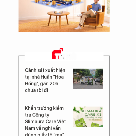
TIN MỚI
Cảnh sát xuất hiện
tại nhà Huấn "Hoa
Hồng", gần 20h
chưa rời đi
Khẩn trương kiểm
tra Công ty
Slimaura Care Việt
Nam về nghi vấn
dùng giấy tờ “ma”