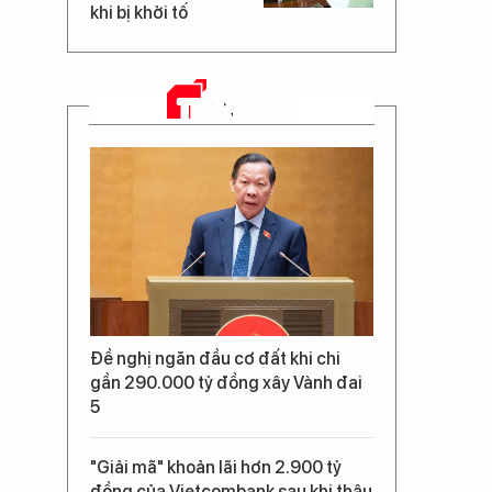
khi bị khởi tố
TRANG CHỦ
Đề nghị ngăn đầu cơ đất khi chi
gần 290.000 tỷ đồng xây Vành đai
5
"Giải mã" khoản lãi hơn 2.900 tỷ
đồng của Vietcombank sau khi thâu