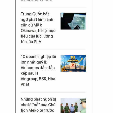
Trung Quốc bất
ngờ phát hình ảnh
căn cứ Mỹ ở
Okinawa, hé lộ mục
tiêu của lực lượng
tên lửa PLA
10 doanh nghiệp lãi
lớn nhất quý II:
Vinhomes dẫn đầu,
xếp sau là
Vingroup, BSR, Hòa
Phát
Những phát ngôn bị
cho là "nổ" của Chủ
tịch Mekolor trước