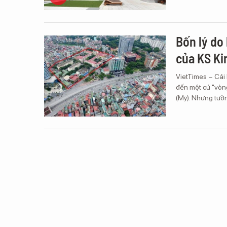
Bốn lý do
của KS Ki
VietTimes – Cái 
đến một cú "vòn
(Mỹ). Nhưng tưởn