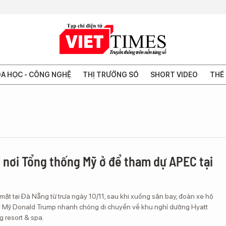
A HỌC - CÔNG NGHỆ
THỊ TRƯỜNG SỐ
SHORT VIDEO
THẾ 
 nơi Tổng thống Mỹ ở để tham dự APEC tại
mặt tại Đà Nẵng từ trưa ngày 10/11, sau khi xuống sân bay, đoàn xe hộ
 Mỹ Donald Trump nhanh chóng di chuyển về khu nghỉ dưỡng Hyatt
resort & spa.