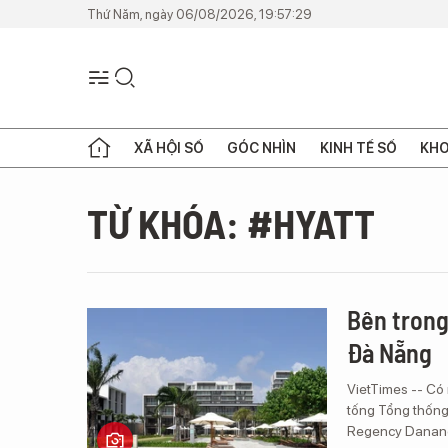
Thứ Năm, ngày 06/08/2026, 19:57:29
XÃ HỘI SỐ
GÓC NHÌN
KINH TẾ SỐ
KHO
TỪ KHÓA: #HYATT
Bên trong
Đà Nẵng
VietTimes -- Có 
tống Tổng thống
Regency Danang 