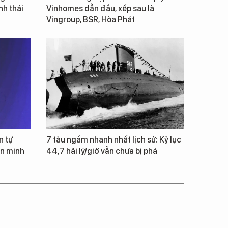
inh thái
Vinhomes dẫn đầu, xếp sau là
Vingroup, BSR, Hòa Phát
n tự
7 tàu ngầm nhanh nhất lịch sử: Kỷ lục
ăn minh
44,7 hải lý/giờ vẫn chưa bị phá