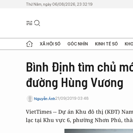
Thứ Năm, ngày 06/08/2026, 23:32:19
XÃ HỘI SỐ
GÓC NHÌN
KINH TẾ SỐ
KHO
Bình Định tìm chủ m
đường Hùng Vương
21/09/2019 03:48
Nguyễn Ánh
VietTimes -- Dự án Khu đô thị (KĐT) Na
lạc tại Khu vực 6, phường Nhơn Phú, th