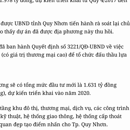
 1.978 tỷ đồng, dự kiến triển khai từ Quý 4/2017 đến
ã được UBND tỉnh Quy Nhơn tiến hành rà soát lại chủ
o thấy dự án đã được địa phương này thu hồi.
 đã ban hành Quyết định số 3221/QĐ-UBND về việc
có giá trị thương mại cao) để tổ chức đấu thầu lựa
g sẽ có tổng mức đầu tư mới là 1.631 tỷ đồng
g), dự kiến triển khai vào năm 2020.
ầng khu đô thị, thương mại, dịch vụ, các công trình
ỹ thuật, hệ thống giao thông, hệ thống cấp thoát
h quan đẹp tạo điểm nhấn cho Tp. Quy Nhơn.