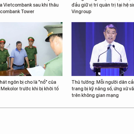
a Vietcombank sau khi thâu
đầu giữ vị trí quản trị tại hệ s
tcombank Tower
Vingroup
át ngôn bị cho là "nổ" của
Thủ tướng: Mỗi người dân cầ
 Mekolor trước khi bị khởi tố
trang bị kỹ năng số, ứng xử v
trên không gian mạng