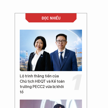
ĐỌC NHIỀU
Lộ trình thăng tiến của
Chủ tịch HĐQT và Kế toán
trưởng PECC2 vừa bị khởi
tố