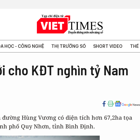
A HỌC - CÔNG NGHỆ
THỊ TRƯỜNG SỐ
SHORT VIDEO
THẾ 
ới cho KĐT nghìn tỷ Nam
m đường Hùng Vương có diện tích hơn 67,2ha tọa
ành phố Quy Nhơn, tỉnh Bình Định.