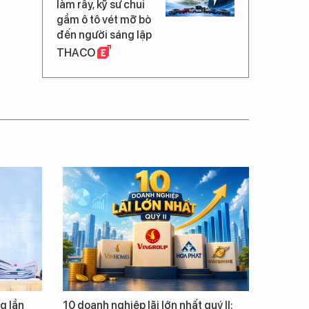
làm rẫy, kỹ sư chui
gầm ô tô vét mỡ bò
đến người sáng lập
THACO
g lần
10 doanh nghiệp lãi lớn nhất quý II: