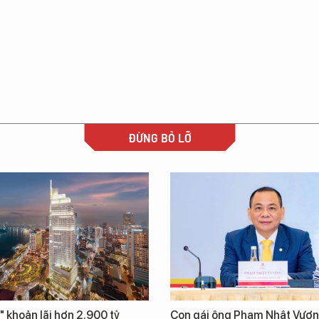
ĐỪNG BỎ LỠ
" khoản lãi hơn 2.900 tỷ
Con gái ông Phạm Nhật Vượn