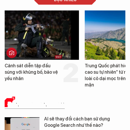
Trung Quốc phát hiện “mỏ
Loạt dự án bất động 
cao su tự nhiên” từ một
Đà Nẵng sắp bị kiểm t
loài cỏ dại mọc trên đất
mặn
ĐÁNH GIÁ SẢN PHẨM
AI sẽ thay đổi cách bạn sử dụng
Google Search như thế nào?