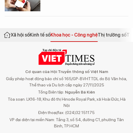
Xã hội số
Kinh tế số
Khoa học - Công nghệ
Thị trường số
Th
Cơ quan của Hội Truyền thông số Việt Nam
Giấy phép hoạt động báo chí số 165/GP-BVHTTDL do Bộ Văn hóa,
Thể thao và Du lịch cấp ngày 27/11/2025
Tổng Biên tập:
Nguyễn Bá Kiên
Tòa soạn: LK16-18, Khu đô thị Hinode Royal Park, xã Hoài Đức, Hà
Nội
Điện thoại/fax: (024)32 151175
VP đại diện tại miền Nam: Tầng 3, số 54, đường C1, phường Tân
Bình, TP.HCM