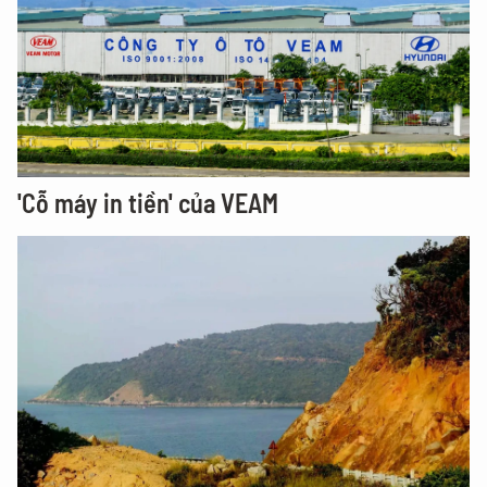
'Cỗ máy in tiền' của VEAM