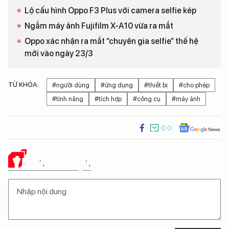
Lộ cấu hình Oppo F3 Plus với camera selfie kép
Ngắm máy ảnh Fujifilm X-A10 vừa ra mắt
Oppo xác nhận ra mắt “chuyên gia selfie” thế hệ
mới vào ngày 23/3
TỪ KHÓA:
#người dùng
#ứng dụng
#thiết bị
#cho phép
#tính năng
#tích hợp
#công cụ
#máy ảnh
Ý KIẾN CỦA BẠN