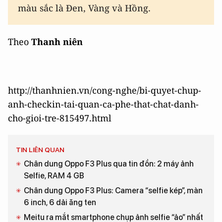
màu sắc là Đen, Vàng và Hồng.
Theo
Thanh niên
http://thanhnien.vn/cong-nghe/bi-quyet-chup-
anh-checkin-tai-quan-ca-phe-that-chat-danh-
cho-gioi-tre-815497.html
TIN LIÊN QUAN
Chân dung Oppo F3 Plus qua tin đồn: 2 máy ảnh
Selfie, RAM 4 GB
Chân dung Oppo F3 Plus: Camera “selfie kép”, màn
6 inch, 6 dải ăng ten
Meitu ra mắt smartphone chụp ảnh selfie “ảo” nhất