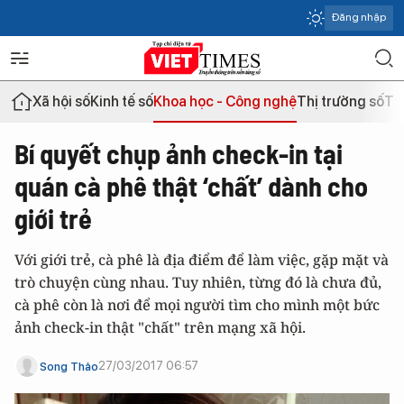
Đăng nhập
Xã hội số
Kinh tế số
Khoa học - Công nghệ
Thị trường số
Th
Bí quyết chụp ảnh check-in tại
quán cà phê thật ‘chất’ dành cho
giới trẻ
Với giới trẻ, cà phê là địa điểm để làm việc, gặp mặt và
trò chuyện cùng nhau. Tuy nhiên, từng đó là chưa đủ,
cà phê còn là nơi để mọi người tìm cho mình một bức
ảnh check-in thật "chất" trên mạng xã hội.
27/03/2017 06:57
Song Thảo