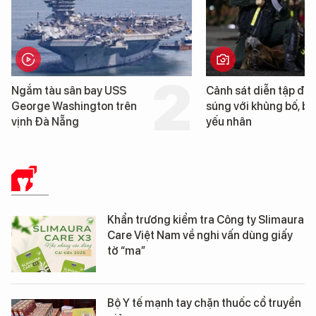
Cảnh sát diễn tập đấu
Cận cảnh chiến hạm 
súng với khủng bố, bảo vệ
tống tàu sân bay USS
yếu nhân
George Washington 
Đà Nẵng
Y TẾ
Khẩn trương kiểm tra Công ty Slimaura
Care Việt Nam về nghi vấn dùng giấy
tờ “ma”
Bộ Y tế mạnh tay chặn thuốc cổ truyền