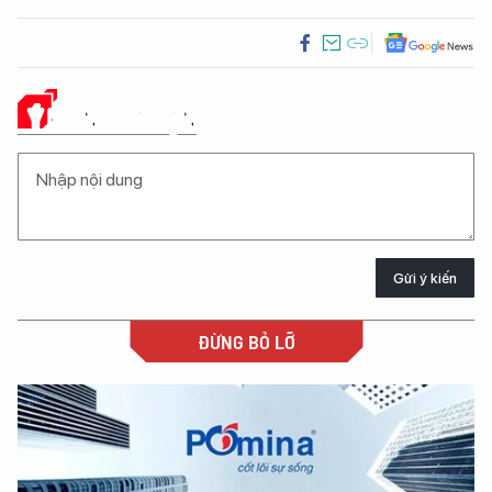
Ý KIẾN CỦA BẠN
Gửi ý kiến
ĐỪNG BỎ LỠ