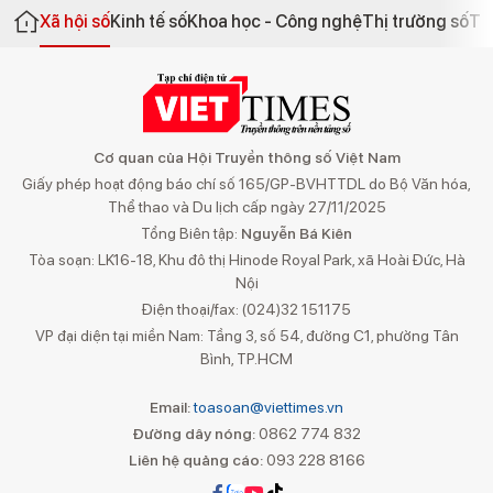
Xã hội số
Kinh tế số
Khoa học - Công nghệ
Thị trường số
Th
Cơ quan của Hội Truyền thông số Việt Nam
Giấy phép hoạt động báo chí số 165/GP-BVHTTDL do Bộ Văn hóa,
Thể thao và Du lịch cấp ngày 27/11/2025
Tổng Biên tập:
Nguyễn Bá Kiên
Tòa soạn: LK16-18, Khu đô thị Hinode Royal Park, xã Hoài Đức, Hà
Nội
Điện thoại/fax: (024)32 151175
VP đại diện tại miền Nam: Tầng 3, số 54, đường C1, phường Tân
Bình, TP.HCM
Email:
toasoan@viettimes.vn
Đường dây nóng:
0862 774 832
Liên hệ quảng cáo:
093 228 8166