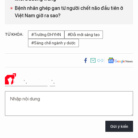
Bệnh nhân ghép gan từ người chết não đầu tiên ở
Việt Nam giờ ra sao?
TỪ KHÓA:
#Trường ĐHYHN
#Đổi mới sáng tạo
#Sáng chế ngành y dược
Ý KIẾN CỦA BẠN
Gửi ý kiến