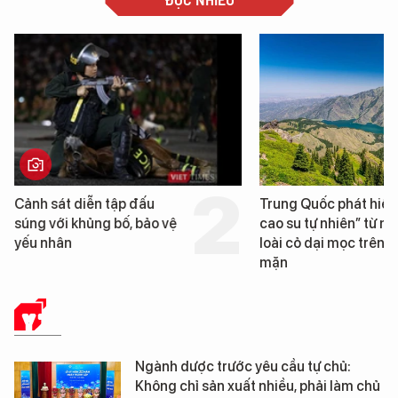
iễn tập đấu
Trung Quốc phát hiện “mỏ
hủng bố, bảo vệ
cao su tự nhiên” từ một
loài cỏ dại mọc trên đất
mặn
Y TẾ
Ngành dược trước yêu cầu tự chủ:
Không chỉ sản xuất nhiều, phải làm chủ