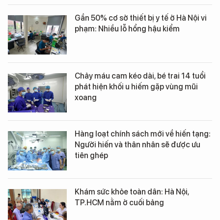
Gần 50% cơ sở thiết bị y tế ở Hà Nội vi
phạm: Nhiều lỗ hổng hậu kiểm
Chảy máu cam kéo dài, bé trai 14 tuổi
phát hiện khối u hiếm gặp vùng mũi
xoang
Hàng loạt chính sách mới về hiến tạng:
Người hiến và thân nhân sẽ được ưu
tiên ghép
Khám sức khỏe toàn dân: Hà Nội,
TP.HCM nằm ở cuối bảng