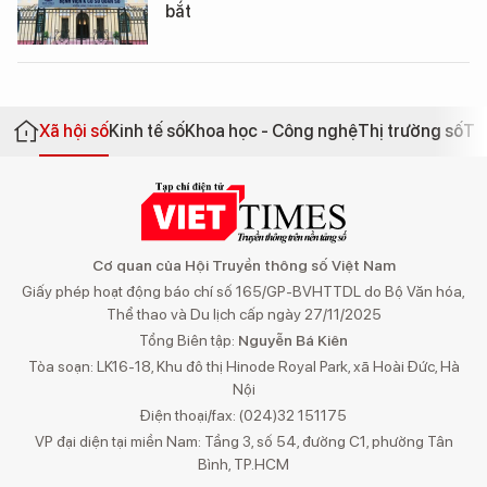
bắt
Xã hội số
Kinh tế số
Khoa học - Công nghệ
Thị trường số
Th
Cơ quan của Hội Truyền thông số Việt Nam
Giấy phép hoạt động báo chí số 165/GP-BVHTTDL do Bộ Văn hóa,
Thể thao và Du lịch cấp ngày 27/11/2025
Tổng Biên tập:
Nguyễn Bá Kiên
Tòa soạn: LK16-18, Khu đô thị Hinode Royal Park, xã Hoài Đức, Hà
Nội
Điện thoại/fax: (024)32 151175
VP đại diện tại miền Nam: Tầng 3, số 54, đường C1, phường Tân
Bình, TP.HCM