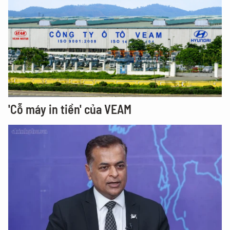
'Cỗ máy in tiền' của VEAM