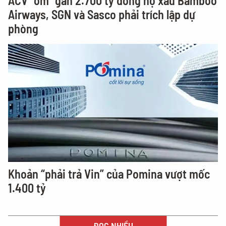
ACV "ôm" gần 2.700 tỷ đồng nợ xấu Bamboo
Airways, SGN và Sasco phải trích lập dự
phòng
Khoản “phải trả Vin” của Pomina vượt mốc
1.400 tỷ
ĐỌC NHIỀU