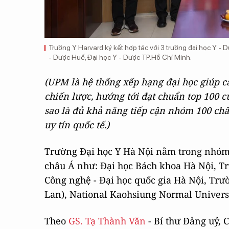
Trường Y Harvard ký kết hợp tác với 3 trường đại học Y -
- Dược Huế, Đại học Y - Dược TP.Hồ Chí Minh.
(UPM là hệ thống xếp hạng đại học
giúp c
chiến lược, hướng tới đạt chuẩn top 100 c
sao là đ
ủ khả năng tiếp cận nhóm 100 châu
uy tín quốc tế
.)
Trường Đại học Y Hà Nội nằm trong nhóm 
châu Á như: Đại học Bách khoa Hà Nội, T
Công nghệ - Đại học quốc gia Hà Nội, Trư
Lan), National Kaohsiung Normal Universi
Theo
GS. Tạ Thành Văn
- Bí thư Đảng uỷ, 