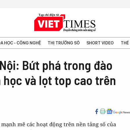
A HỌC - CÔNG NGHỆ
THỊ TRƯỜNG SỐ
SHORT VIDEO
THẾ 
Nội: Bứt phá trong đào
 học và lọt top cao trên
 mạnh mẽ các hoạt động trên nền tảng số của