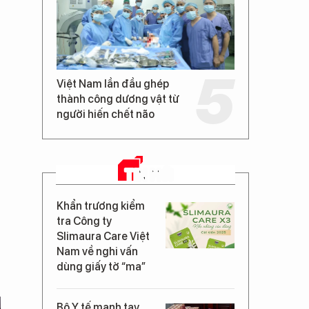
Việt Nam lần đầu ghép
thành công dương vật từ
người hiến chết não
TIN MỚI
Khẩn trương kiểm
tra Công ty
Slimaura Care Việt
Nam về nghi vấn
dùng giấy tờ “ma”
Bộ Y tế mạnh tay