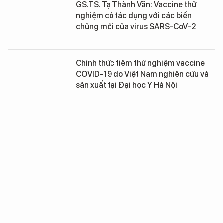
GS.TS. Tạ Thành Văn: Vaccine thử
nghiệm có tác dụng với các biến
chủng mới của virus SARS-CoV-2
Chính thức tiêm thử nghiệm vaccine
COVID-19 do Việt Nam nghiên cứu và
sản xuất tại Đại học Y Hà Nội
Tuyển tình nguyện viên 40-59 tuổi
tham gia nghiên cứu thử nghiệm lâm
sàng vaccine COVIVAC
Công trình nghiên cứu về căn bệnh ít
được biết đến “lưỡng giới giả nam”