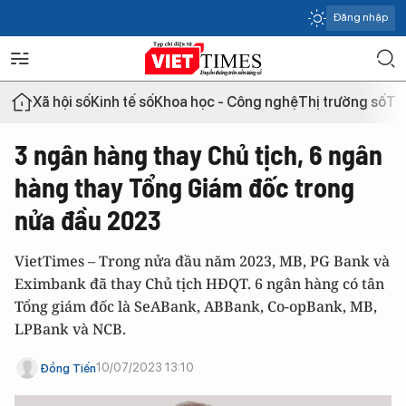
Đăng nhập
Xã hội số
Kinh tế số
Khoa học - Công nghệ
Thị trường số
Th
3 ngân hàng thay Chủ tịch, 6 ngân
hàng thay Tổng Giám đốc trong
nửa đầu 2023
VietTimes – Trong nửa đầu năm 2023, MB, PG Bank và
Eximbank đã thay Chủ tịch HĐQT. 6 ngân hàng có tân
Tổng giám đốc là SeABank, ABBank, Co-opBank, MB,
LPBank và NCB.
10/07/2023 13:10
Đồng Tiến