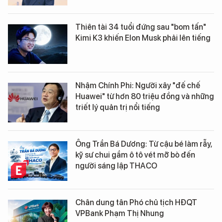
Thiên tài 34 tuổi đứng sau "bom tấn"
Kimi K3 khiến Elon Musk phải lên tiếng
Nhậm Chính Phi: Người xây "đế chế
Huawei" từ hơn 80 triệu đồng và những
triết lý quản trị nổi tiếng
Ông Trần Bá Dương: Từ cậu bé làm rẫy,
kỹ sư chui gầm ô tô vét mỡ bò đến
người sáng lập THACO
Chân dung tân Phó chủ tịch HĐQT
VPBank Phạm Thị Nhung