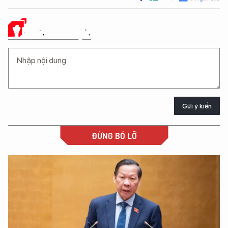
Ý KIẾN CỦA BẠN
Gửi ý kiến
ĐỪNG BỎ LỠ