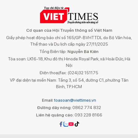
Cơ quan của Hội Truyền thông số Việt Nam
Giấy phép hoạt động báo chí số 165/GP-BVHTTDL do Bộ Văn hóa,
Thể thao và Du lịch cấp ngày 27/11/2025
Tổng Biên tập:
Nguyễn Bá Kiên
Tòa soạn: LK16-18, Khu đô thị Hinode Royal Park, xã Hoài Đức, Hà
Nội
Điện thoại/fax: (024)32 151175
VP đại diện tại miền Nam: Tầng 3, số 54, đường C1, phường Tân
Bình, TP.HCM
Email:
toasoan@viettimes.vn
Đường dây nóng:
0862 774 832
Liên hệ quảng cáo:
093 228 8166