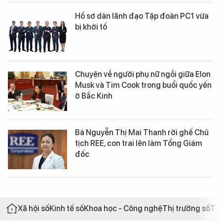
Hồ sơ dàn lãnh đạo Tập đoàn PC1 vừa
bị khởi tố
Chuyện về người phụ nữ ngồi giữa Elon
Musk và Tim Cook trong buổi quốc yến
ở Bắc Kinh
Bà Nguyễn Thị Mai Thanh rời ghế Chủ
tịch REE, con trai lên làm Tổng Giám
đốc
Xã hội số
Kinh tế số
Khoa học - Công nghệ
Thị trường số
Th