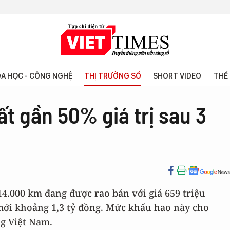
A HỌC - CÔNG NGHỆ
THỊ TRƯỜNG SỐ
SHORT VIDEO
THẾ 
ất gần 50% giá trị sau 3
14.000 km đang được rao bán với giá 659 triệu
mới khoảng 1,3 tỷ đồng. Mức khấu hao này cho
ng Việt Nam.