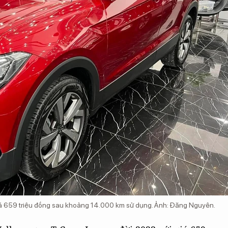
iá 659 triệu đồng sau khoảng 14.000 km sử dụng. Ảnh: Đăng Nguyên.