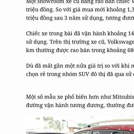
Một showroom xe cũ đang rao bán chiếc V
triệu đồng. So với giá mua mới khoảng 1,
triệu đồng sau 3 năm sử dụng, tương đươ
Chiếc xe trong bài đã vận hành khoảng 14
sử dụng. Trên thị trường xe cũ, Volkswag
km thường được rao bán trong khoảng 680-
Dù đã mất gần một nửa giá trị so với khi
chọn rẻ trong nhóm SUV đô thị đã qua sử
Một số mẫu xe phổ biến hơn như Mitsubish
đường vận hành tương đương, thường đượ