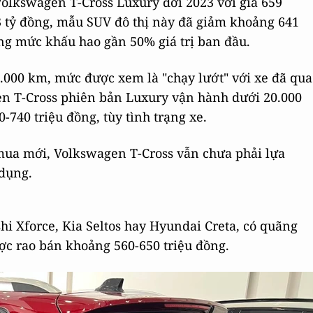
olkswagen T-Cross Luxury đời 2023 với giá 659
3 tỷ đồng, mẫu SUV đô thị này đã giảm khoảng 641
ng mức khấu hao gần 50% giá trị ban đầu.
.000 km, mức được xem là "chạy lướt" với xe đã qua
en T-Cross phiên bản Luxury vận hành dưới 20.000
740 triệu đồng, tùy tình trạng xe.
 mua mới, Volkswagen T-Cross vẫn chưa phải lựa
 dụng.
i Xforce, Kia Seltos hay Hyundai Creta, có quãng
c rao bán khoảng 560-650 triệu đồng.