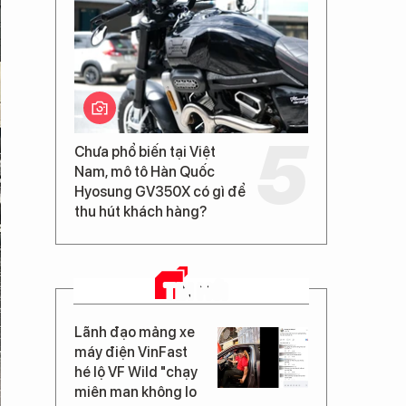
Chưa phổ biến tại Việt
Nam, mô tô Hàn Quốc
Hyosung GV350X có gì để
thu hút khách hàng?
TIN MỚI
Lãnh đạo mảng xe
máy điện VinFast
hé lộ VF Wild "chạy
miên man không lo