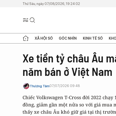
Thứ Sáu, ngày 07/08/2026, 19:24:02
XÃ HỘI SỐ
GÓC NHÌN
KINH TẾ SỐ
KHO
Xe tiền tỷ châu Âu m
năm bán ở Việt Nam
07/07/2026 09:48
Thượng Tâm
Chiếc Volkswagen T-Cross đời 2022 chạy 
đồng, giảm gần một nửa so với giá mua 
thấy xe châu Âu khó giữ giá tại thị trườ