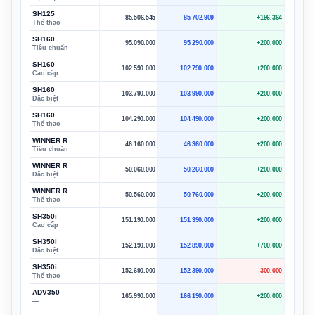
SH125
85.506.545
85.702.909
+196.364
Thể thao
SH160
95.090.000
95.290.000
+200.000
Tiêu chuẩn
SH160
102.590.000
102.790.000
+200.000
Cao cấp
SH160
103.790.000
103.990.000
+200.000
Đặc biệt
SH160
104.290.000
104.490.000
+200.000
Thể thao
WINNER R
46.160.000
46.360.000
+200.000
Tiêu chuẩn
WINNER R
50.060.000
50.260.000
+200.000
Đặc biệt
WINNER R
50.560.000
50.760.000
+200.000
Thể thao
SH350i
151.190.000
151.390.000
+200.000
Cao cấp
SH350i
152.190.000
152.890.000
+700.000
Đặc biệt
SH350i
152.690.000
152.390.000
-300.000
Thể thao
ADV350
165.990.000
166.190.000
+200.000
—