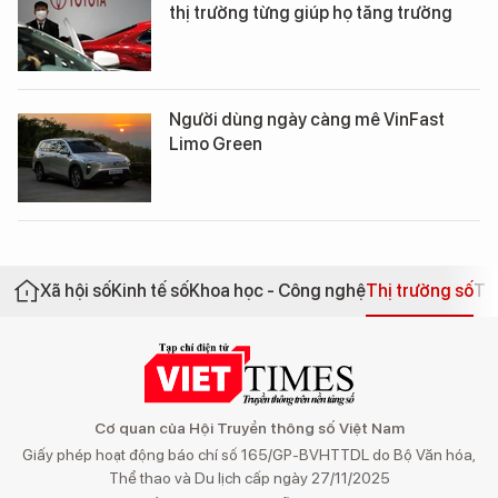
thị trường từng giúp họ tăng trưởng
Người dùng ngày càng mê VinFast
Limo Green
Xã hội số
Kinh tế số
Khoa học - Công nghệ
Thị trường số
Th
Cơ quan của Hội Truyền thông số Việt Nam
Giấy phép hoạt động báo chí số 165/GP-BVHTTDL do Bộ Văn hóa,
Thể thao và Du lịch cấp ngày 27/11/2025