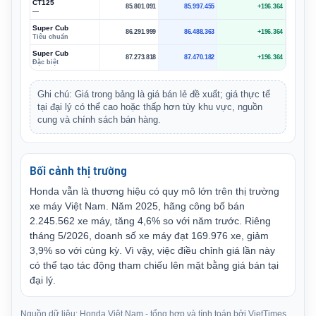
CT125
85.801.091
85.997.455
+196.364
—
Super Cub
86.291.999
86.488.363
+196.364
Tiêu chuẩn
Super Cub
87.273.818
87.470.182
+196.364
Đặc biệt
Ghi chú: Giá trong bảng là giá bán lẻ đề xuất; giá thực tế
tại đại lý có thể cao hoặc thấp hơn tùy khu vực, nguồn
cung và chính sách bán hàng.
Bối cảnh thị trường
Honda vẫn là thương hiệu có quy mô lớn trên thị trường
xe máy Việt Nam. Năm 2025, hãng công bố bán
2.245.562 xe máy, tăng 4,6% so với năm trước. Riêng
tháng 5/2026, doanh số xe máy đạt 169.976 xe, giảm
3,9% so với cùng kỳ. Vì vậy, việc điều chỉnh giá lần này
có thể tạo tác động tham chiếu lên mặt bằng giá bán tại
đại lý.
Nguồn dữ liệu: Honda Việt Nam - tổng hợp và tính toán bởi VietTimes.