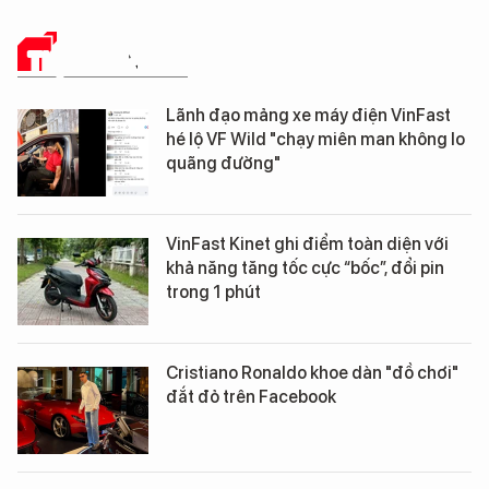
THỊ TRƯỜNG SỐ
Lãnh đạo mảng xe máy điện VinFast
hé lộ VF Wild "chạy miên man không lo
quãng đường"
VinFast Kinet ghi điểm toàn diện với
khả năng tăng tốc cực “bốc”, đổi pin
trong 1 phút
Cristiano Ronaldo khoe dàn "đồ chơi"
đắt đỏ trên Facebook