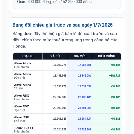
Giảm 300.000 đồng, còn 152.390.000 đồng
Bảng đối chiếu giá trước và sau ngày 1/7/2026
Bảng dưới đây thể hiện giá bán lẻ đề xuất trước và sau
điều chỉnh theo mức thuế tương ứng trong công bố của
Honda.
LOẠI XE
GIÁ CŨ
GIÁ MỚI
ĐIỀU CHỈNH
Wave Alpha
17.859.273
17.957.455
+98.182
Tiêu chuẩn
Wave Alpha
18.448.363
18.841.091
+392.728
Đặc biệt
Wave Alpha
18.939.273
19.037.455
+98.182
Cổ điển
Wave RSX
22.032.000
22.130.182
+98.182
Tiêu chuẩn
Wave RSX
23.602.909
23.701.091
+98.182
Đặc biệt
Wave RSX
25.566.545
25.664.727
+98.182
Thể thao
Future 125 FI
30.524.727
30.622.909
+98.182
Tiêu chuẩn