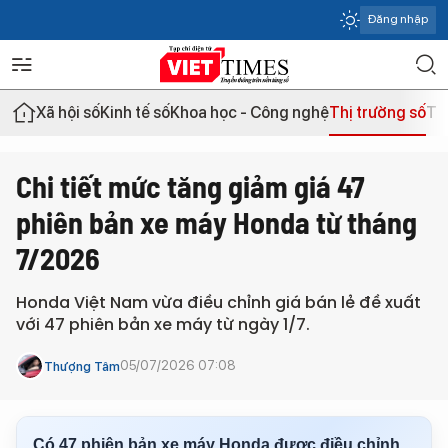
Đăng nhập
Xã hội số
Kinh tế số
Khoa học - Công nghệ
Thị trường số
Th
Chi tiết mức tăng giảm giá 47
phiên bản xe máy Honda từ tháng
7/2026
Honda Việt Nam vừa điều chỉnh giá bán lẻ đề xuất
với 47 phiên bản xe máy từ ngày 1/7.
05/07/2026 07:08
Thượng Tâm
Có 47 phiên bản xe máy Honda được điều chỉnh