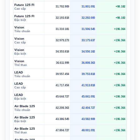
Future 125 FI
31.702.909
31.801.091
+98.182
Cao cấp
Future 125 FI
32.193.818
32.292.000
+98.182
Đặc biệt
Vision
31.310.181
31.506.545
+196.364
Tiêu chuẩn
Vision
32.979.273
33.175.637
+196.364
Cao cấp
Vision
34.353.818
34.550.182
+196.364
Đặc biệt
Vision
36.611.999
36.808.363
+196.364
Thể thao
LEAD
39.557.454
39.753.818
+196.364
Tiêu chuẩn
LEAD
41.717.454
41.913.818
+196.364
Cao cấp
LEAD
45.644.727
45.841.091
+196.364
Đặc biệt
Air Blade 125
42.208.363
42.404.727
+196.364
Tiêu chuẩn
Air Blade 125
43.386.545
43.582.909
+196.364
Đặc biệt
Air Blade 125
47.804.727
48.001.091
+196.364
Thể thao
Air Blade 160