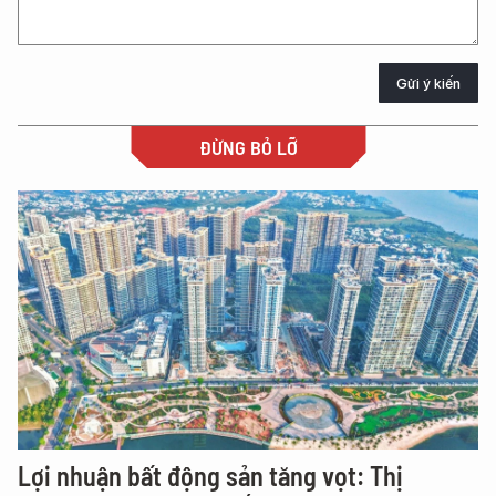
Gửi ý kiến
ĐỪNG BỎ LỠ
Lợi nhuận bất động sản tăng vọt: Thị