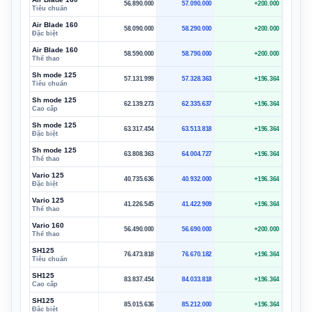
56.890.000
57.090.000
+200.000
Tiêu chuẩn
Air Blade 160
58.090.000
58.290.000
+200.000
Đặc biệt
Air Blade 160
58.590.000
58.790.000
+200.000
Thể thao
Sh mode 125
57.131.999
57.328.363
+196.364
Tiêu chuẩn
Sh mode 125
62.139.273
62.335.637
+196.364
Cao cấp
Sh mode 125
63.317.454
63.513.818
+196.364
Đặc biệt
Sh mode 125
63.808.363
64.004.727
+196.364
Thể thao
Vario 125
40.735.636
40.932.000
+196.364
Đặc biệt
Vario 125
41.226.545
41.422.909
+196.364
Thể thao
Vario 160
56.490.000
56.690.000
+200.000
Thể thao
SH125
76.473.818
76.670.182
+196.364
Tiêu chuẩn
SH125
83.837.454
84.033.818
+196.364
Cao cấp
SH125
85.015.636
85.212.000
+196.364
Đặc biệt