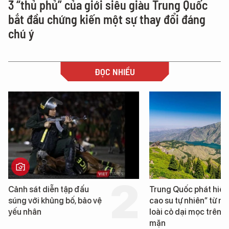
3 “thủ phủ” của giới siêu giàu Trung Quốc
bắt đầu chứng kiến một sự thay đổi đáng
chú ý
ĐỌC NHIỀU
n tập đấu
Trung Quốc phát hiện “mỏ
g bố, bảo vệ
cao su tự nhiên” từ một
loài cỏ dại mọc trên đất
mặn