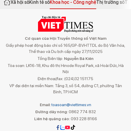
Xã hội số
Kinh tế số
Khoa học - Công nghệ
Thị trường số
Th
Cơ quan của Hội Truyền thông số Việt Nam
Giấy phép hoạt động báo chí số 165/GP-BVHTTDL do Bộ Văn hóa,
Thể thao và Du lịch cấp ngày 27/11/2025
Tổng Biên tập:
Nguyễn Bá Kiên
Tòa soạn: LK16-18, Khu đô thị Hinode Royal Park, xã Hoài Đức, Hà
Nội
Điện thoại/fax: (024)32 151175
VP đại diện tại miền Nam: Tầng 3, số 54, đường C1, phường Tân
Bình, TP.HCM
Email:
toasoan@viettimes.vn
Đường dây nóng:
0862 774 832
Liên hệ quảng cáo:
093 228 8166