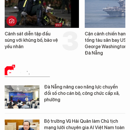
Cận cảnh chiến hạm hộ
Trung Quốc phát hiệ
tống tàu sân bay USS
cao su tự nhiên” từ m
George Washington đến
loài cỏ dại mọc trên 
Đà Nẵng
mặn
CHUYỂN ĐỔI SỐ
Đà Nẵng nâng cao năng lực chuyển
đổi số cho cán bộ, công chức cấp xã,
phường
Bộ trưởng Vũ Hải Quân làm Chủ tịch
mạng lưới chuyên gia AI Việt Nam toàn