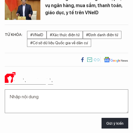
vụ ngân hàng, mua sắm, thanh toán,
giáo dục, y tế trên VNeID
TỪ KHÓA:
#VNeID
#Xác thực điện tử
#Định danh điện tử
#Cơ sở dữ liệu Quốc gia về dân cư
Ý KIẾN CỦA BẠN
Gửi ý kiến