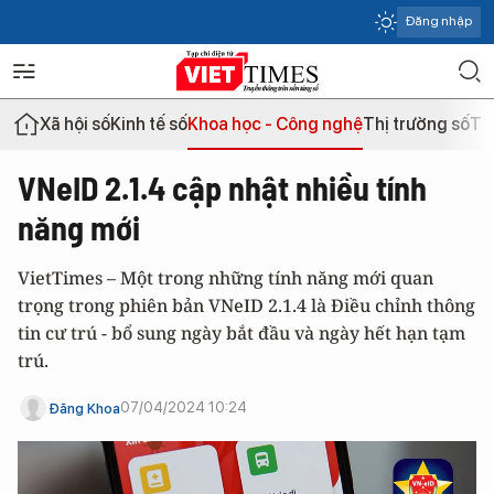
Đăng nhập
Xã hội số
Kinh tế số
Khoa học - Công nghệ
Thị trường số
Th
VNeID 2.1.4 cập nhật nhiều tính
năng mới
VietTimes – Một trong những tính năng mới quan
trọng trong phiên bản VNeID 2.1.4 là Điều chỉnh thông
tin cư trú - bổ sung ngày bắt đầu và ngày hết hạn tạm
trú.
07/04/2024 10:24
Đăng Khoa