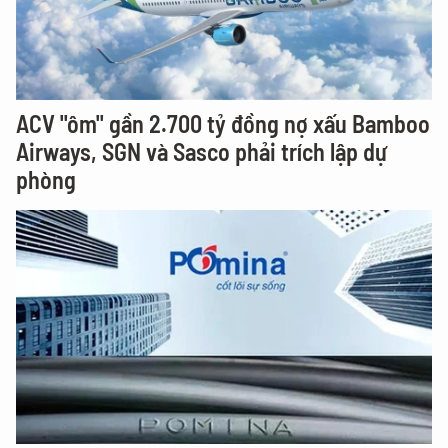
ACV "ôm" gần 2.700 tỷ đồng nợ xấu Bamboo
Airways, SGN và Sasco phải trích lập dự
phòng