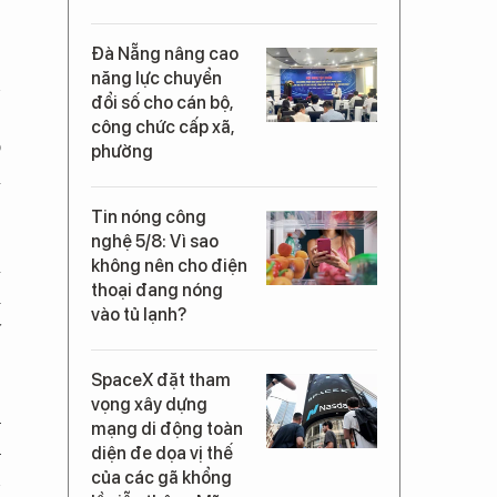
Đà Nẵng nâng cao
năng lực chuyển
n
đổi số cho cán bộ,
,
công chức cấp xã,
o
phường
ạ
Tin nóng công
nghệ 5/8: Vì sao
à
không nên cho điện
thoại đang nóng
i
vào tủ lạnh?
y
SpaceX đặt tham
vọng xây dựng
h
mạng di động toàn
h
diện đe dọa vị thế
n
của các gã khổng