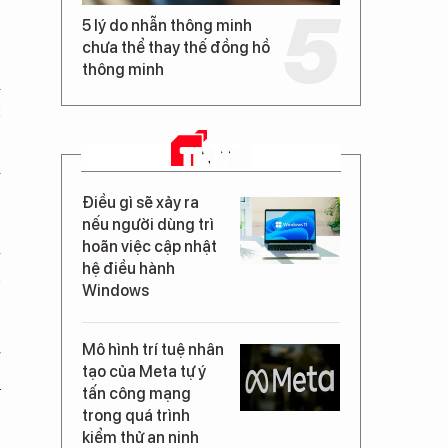
5 lý do nhẫn thông minh
chưa thể thay thế đồng hồ
thông minh
i
c
,
TIN MỚI
i
Điều gì sẽ xảy ra
nếu người dùng trì
à
hoãn việc cập nhật
hệ điều hành
n
Windows
Mô hình trí tuệ nhân
g
tạo của Meta tự ý
u
tấn công mạng
trong quá trình
kiểm thử an ninh