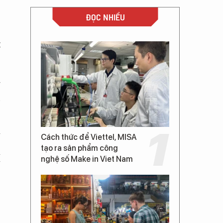
ĐỌC NHIỀU
t
g
n
ế
Cách thức để Viettel, MISA
tạo ra sản phẩm công
à
nghệ số Make in Viet Nam
ế