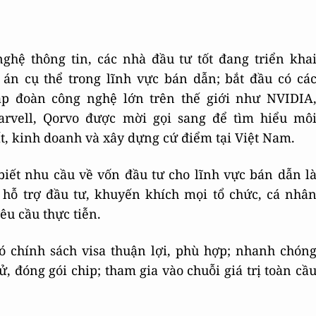
hệ thông tin, các nhà đầu tư tốt đang triển kha
 án cụ thể trong lĩnh vực bán dẫn; bắt đầu có cá
ập đoàn công nghệ lớn trên thế giới như NVIDIA
vell, Qorvo được mời gọi sang để tìm hiểu mô
t, kinh doanh và xây dựng cứ điểm tại Việt Nam.
biết nhu cầu về vốn đầu tư cho lĩnh vực bán dẫn l
 hỗ trợ đầu tư, khuyến khích mọi tổ chức, cá nhâ
êu cầu thực tiễn.
có chính sách visa thuận lợi, phù hợp; nhanh chón
ử, đóng gói chip; tham gia vào chuỗi giá trị toàn cầ