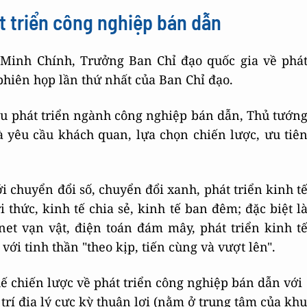
át triển công nghiệp bán dẫn
Minh Chính, Trưởng Ban Chỉ đạo quốc gia về phá
phiên họp lần thứ nhất của Ban Chỉ đạo.
cầu phát triển ngành công nghiệp bán dẫn, Thủ tướn
à yêu cầu khách quan, lựa chọn chiến lược, ưu tiê
 chuyển đổi số, chuyển đổi xanh, phát triển kinh t
i thức, kinh tế chia sẻ, kinh tế ban đêm; đặc biệt l
rnet vạn vật, điện toán đám mây, phát triển kinh t
với tinh thần "theo kịp, tiến cùng và vượt lên".
ế chiến lược về phát triển công nghiệp bán dẫn với
 trí địa lý cực kỳ thuận lợi (nằm ở trung tâm của khu