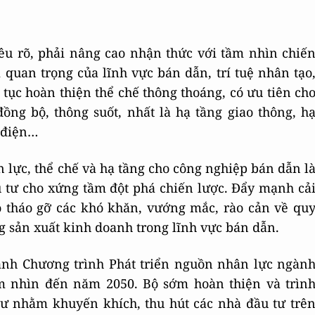
u rõ, phải nâng cao nhận thức với tầm nhìn chiế
ầm quan trọng của lĩnh vực bán dẫn, trí tuệ nhân tạo
 tục hoàn thiện thể chế thông thoáng, có ưu tiên ch
ồng bộ, thông suốt, nhất là hạ tầng giao thông, h
g điện…
 lực, thể chế và hạ tầng cho công nghiệp bán dẫn l
ầu tư cho xứng tầm đột phá chiến lược. Đẩy mạnh cả
ạo tháo gỡ các khó khăn, vướng mắc, rào cản về qu
ng sản xuất kinh doanh trong lĩnh vực bán dẫn.
ạnh Chương trình Phát triển nguồn nhân lực ngàn
m nhìn đến năm 2050. Bộ sớm hoàn thiện và trìn
tư nhằm khuyến khích, thu hút các nhà đầu tư trê