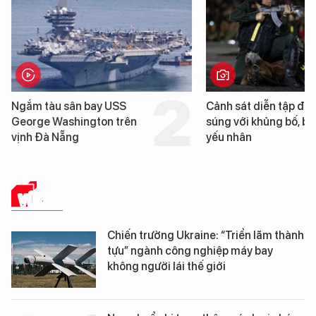
Cảnh sát diễn tập đấu
Hình ảnh đầu tiên về 
súng với khủng bố, bảo vệ
tàu sân bay USS Geo
yếu nhân
Washington vừa đến 
Nẵng
VŨ KHÍ
Chiến trường Ukraine: “Triển lãm thành
tựu” ngành công nghiệp máy bay
không người lái thế giới