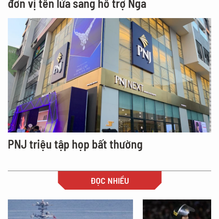
đơn vị tên lửa sang hỗ trợ Nga
PNJ triệu tập họp bất thường
ĐỌC NHIỀU