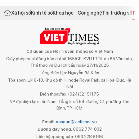
Xã hội số
Kinh tế số
Khoa học - Công nghệ
Thị trường số
Th
Cơ quan của Hội Truyền thông số Việt Nam
Giấy phép hoạt động báo chí số 165/GP-BVHTTDL do Bộ Văn hóa,
Thể thao và Du lịch cấp ngày 27/11/2025
Tổng Biên tập:
Nguyễn Bá Kiên
Tòa soạn: LK16-18, Khu đô thị Hinode Royal Park, xã Hoài Đức, Hà
Nội
Điện thoại/fax: (024)32 151175
VP đại diện tại miền Nam: Tầng 3, số 54, đường C1, phường Tân
Bình, TP.HCM
Email:
toasoan@viettimes.vn
Đường dây nóng:
0862 774 832
Liên hệ quảng cáo:
093 228 8166