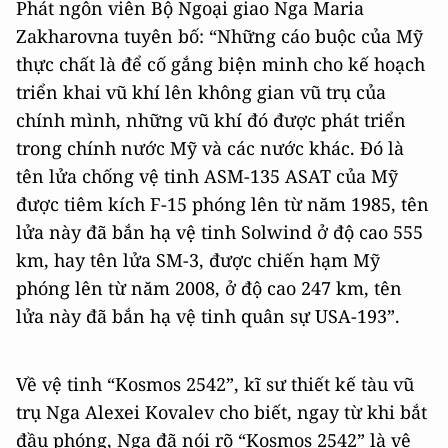
Phát ngôn viên Bộ Ngoại giao Nga Maria
Zakharovna tuyên bố: “Những cáo buộc của Mỹ
thực chất là để cố gắng biện minh cho kế hoạch
triển khai vũ khí lên không gian vũ trụ của
chính mình, những vũ khí đó được phát triển
trong chính nước Mỹ và các nước khác. Đó là
tên lửa chống vệ tinh ASM-135 ASAT của Mỹ
được tiêm kích F-15 phóng lên từ năm 1985, tên
lửa này đã bắn hạ vệ tinh Solwind ở độ cao 555
km, hay tên lửa SM-3, được chiến hạm Mỹ
phóng lên từ năm 2008, ở độ cao 247 km, tên
lửa này đã bắn hạ vệ tinh quân sự USA-193”.
Về vệ tinh “Kosmos 2542”, kĩ sư thiết kế tàu vũ
trụ Nga Alexei Kovalev cho biết, ngay từ khi bắt
đầu phóng, Nga đã nói rõ “Kosmos 2542” là vệ