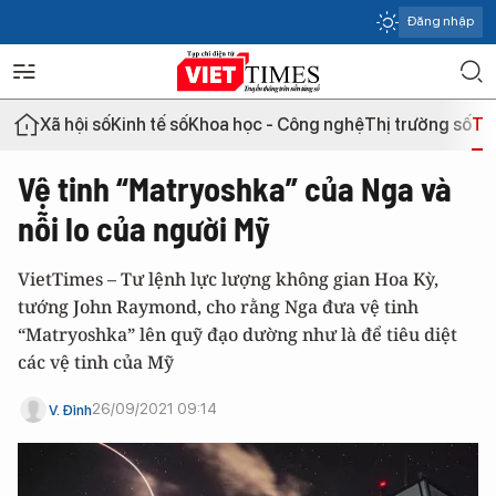
Đăng nhập
Xã hội số
Kinh tế số
Khoa học - Công nghệ
Thị trường số
Th
Vệ tinh “Matryoshka” của Nga và
nỗi lo của người Mỹ
VietTimes – Tư lệnh lực lượng không gian Hoa Kỳ,
tướng John Raymond, cho rằng Nga đưa vệ tinh
“Matryoshka” lên quỹ đạo dường như là để tiêu diệt
các vệ tinh của Mỹ
26/09/2021 09:14
V. Đỉnh