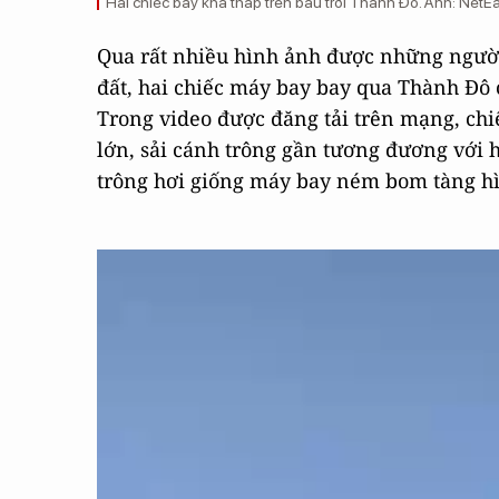
Hai chiếc bay khá thấp trên bầu trời Thành Đô. Ảnh: NetEa
Qua rất nhiều hình ảnh được những ngườ
đất, hai chiếc máy bay bay qua Thành Đô ở
Trong video được đăng tải trên mạng, chi
lớn, sải cánh trông gần tương đương với 
trông hơi giống máy bay ném bom tàng hì