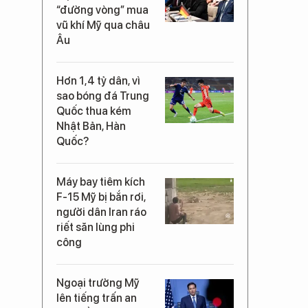
“đường vòng” mua
vũ khí Mỹ qua châu
Âu
Hơn 1,4 tỷ dân, vì
sao bóng đá Trung
Quốc thua kém
Nhật Bản, Hàn
Quốc?
Máy bay tiêm kích
F-15 Mỹ bị bắn rơi,
người dân Iran ráo
riết săn lùng phi
công
Ngoại trưởng Mỹ
lên tiếng trấn an