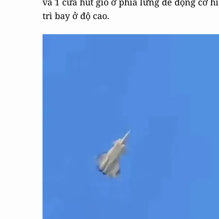
và 1 cửa hút gió ở phía lưng để động cơ h
trì bay ở độ cao.