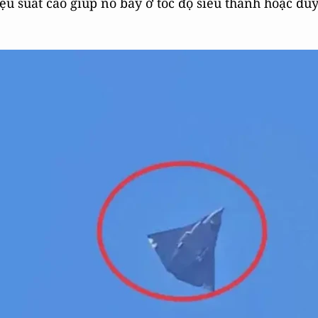
iệu suất cao giúp nó bay ở tốc độ siêu thanh hoặc du