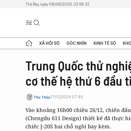
Thứ Bảy, ngày 08/08/2026, 02:58:32
XÃ HỘI SỐ
GÓC NHÌN
KINH TẾ SỐ
KHO
Trung Quốc thử nghi
cơ thế hệ thứ 6 đầu t
27/12/2024 07:40
Thu Thủy
Vào khoảng 16h00 chiều 26/12, chiến đấu
(Chengdu 611 Design) thiết kế đã thực h
chiếc J-20S hai chỗ ngồi bay kèm.