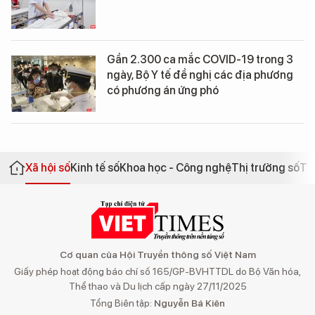
Gần 2.300 ca mắc COVID-19 trong 3
ngày, Bộ Y tế đề nghị các địa phương
có phương án ứng phó
Xã hội số
Kinh tế số
Khoa học - Công nghệ
Thị trường số
Th
Cơ quan của Hội Truyền thông số Việt Nam
Giấy phép hoạt động báo chí số 165/GP-BVHTTDL do Bộ Văn hóa,
Thể thao và Du lịch cấp ngày 27/11/2025
Tổng Biên tập:
Nguyễn Bá Kiên