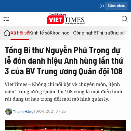
Đăng nhập
Xã hội số
Kinh tế số
Khoa học - Công nghệ
Thị trường số
Th
Tổng Bí thư Nguyễn Phú Trọng dự
lễ đón danh hiệu Anh hùng lần thứ
3 của BV Trung ương Quân đội 108
VietTimes – Không chỉ nổi bật về chuyên môn, Bệnh
viện Trung ương Quân đội 108 cũng là một điển hình
rất đáng tự hào trong đổi mới mô hình quản lý.
19/04/2021 07:25
Thanh Hằng