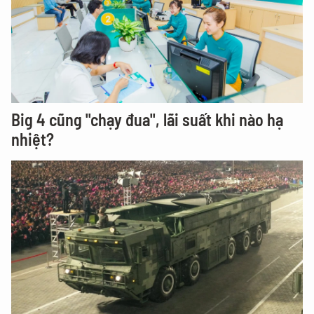
Big 4 cũng "chạy đua", lãi suất khi nào hạ
nhiệt?