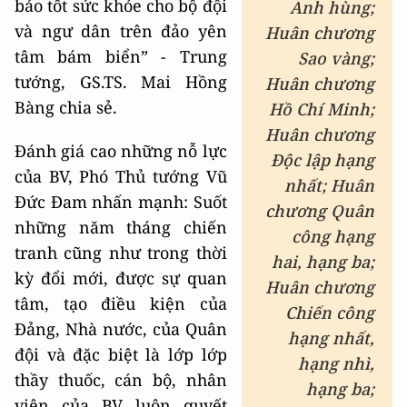
bảo tốt sức khỏe cho bộ đội
Anh
h
ùng
;
và ngư dân trên đảo yên
Huân chương
tâm bám biển” - Trung
Sao vàng
;
tướng, GS.TS. Mai Hồng
Huân chương
Bàng chia sẻ.
Hồ Chí Minh
;
Huân chương
Đánh giá cao những nỗ lực
Độc lập hạng
của BV, Phó Thủ tướng Vũ
nhất
;
Huân
Đức Đam nhấn mạnh: Suốt
chương Quân
những năm tháng chiến
công hạng
tranh cũng như trong thời
hai, hạng ba;
kỳ đổi mới, được sự quan
Huân chương
tâm, tạo điều kiện của
Chiến công
Đảng, Nhà nước, của Quân
hạng nhất,
đội và đặc biệt là lớp lớp
hạng nhì,
thầy thuốc, cán bộ, nhân
hạng ba;
viên của BV luôn quyết