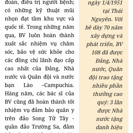
đoán, điều trị người bệnh;
ngày 1/4/1951
có những kỹ thuật mũi
tại Thái
nhọn đạt tầm khu vực và
Nguyên. Với
quốc tế. Trong những năm
bề dày 70 năm
qua, BV luôn hoàn thành
xây dựng và
xuất sắc nhiệm vụ chăm
phát triển, BV
sóc, bảo vệ sức khỏe cho
108
đã được
các đồng chí lãnh đạo cấp
Đảng, Nhà
cao nhất của Đảng, Nhà
nước, Quân
nước và Quân đội và nước
đội trao tặng
bạn Lào –Campuchia.
nhiều phần
Hàng năm, các bác sĩ của
thưởng cao
BV cũng đã hoàn thành tốt
quý: 3 lần
nhiệm vụ đảm bảo quân y
được Nhà
trên đảo Song Tử Tây -
nước tặng
quần đảo Trường Sa, đảm
danh hiệu