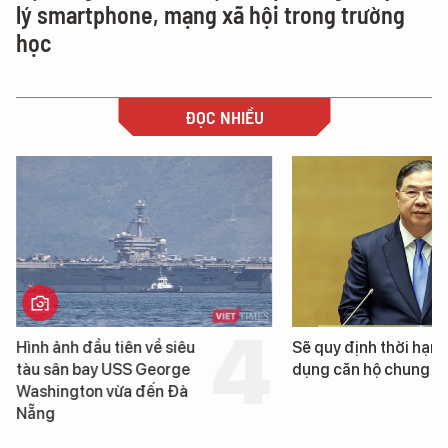
lý smartphone, mạng xã hội trong trường
học
ĐỌC NHIỀU
nh đầu tiên về siêu
Sẽ quy định thời hạn sử
ân bay USS George
dụng căn hộ chung cư mới
ngton vừa đến Đà