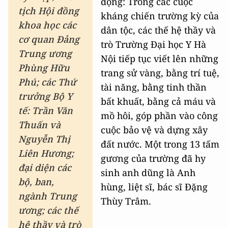
động: Trong các cuộc
tịch Hội đồng
kháng chiến trường kỳ của
khoa học các
dân tộc, các thế hệ thầy và
cơ quan Đảng
trò Trường Đại học Y Hà
Trung ương
Nội tiếp tục viết lên những
Phùng Hữu
trang sử vàng, bằng trí tuệ,
Phú; các Thứ
tài năng, bằng tinh thần
trưởng Bộ Y
bất khuất, bằng cả máu và
tế:
Trần Văn
mồ hôi, góp phần vào công
Thuấn và
cuộc bảo vệ và dựng xây
Nguyễn Thị
đất nước. Một trong 13 tấm
Liên Hương;
gương của trường đã hy
đại diện các
sinh anh dũng là Anh
bộ, ban,
hùng, liệt sĩ, bác sĩ Đặng
ngành Trung
Thùy Trâm.
ương; các thế
hệ thầy và trò