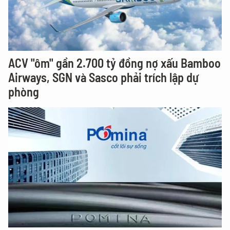
ACV "ôm" gần 2.700 tỷ đồng nợ xấu Bamboo
Airways, SGN và Sasco phải trích lập dự
phòng