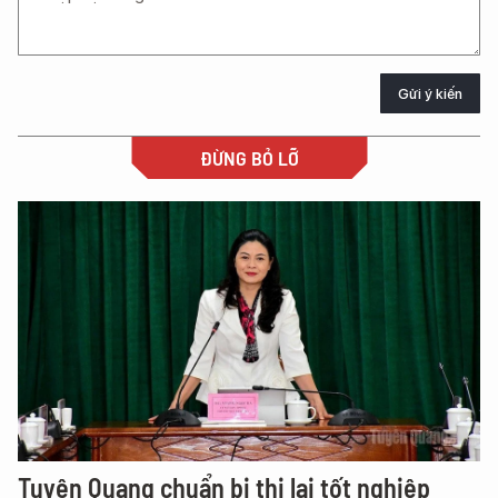
Gửi ý kiến
ĐỪNG BỎ LỠ
Tuyên Quang chuẩn bị thi lại tốt nghiệp