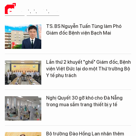
CHUYỆN NGÀNH Y
TS. BS Nguyễn Tuấn Tùng làm Phó
Giám đốc Bệnh viện Bạch Mai
Lần thứ 2 khuyết "ghế" Giám đốc, Bệnh
viện Việt Đức lại do một Thứ trưởng Bộ
Y tế phụ trách
Nghị Quyết 30 gỡ khó cho Đà Nẵng
trong mua sắm trang thiết bị y tế
Bộ trưởng Đào Hồng Lan nhận thêm