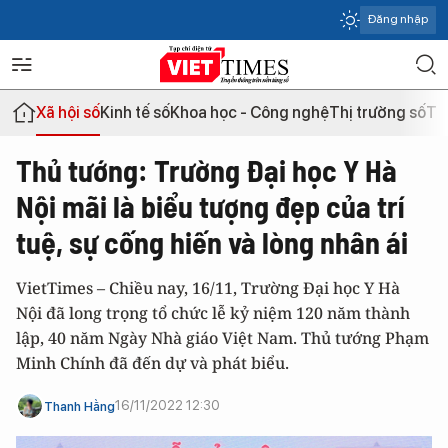
Đăng nhập
Xã hội số
Kinh tế số
Khoa học - Công nghệ
Thị trường số
Th
Thủ tướng: Trường Đại học Y Hà
Nội mãi là biểu tượng đẹp của trí
tuệ, sự cống hiến và lòng nhân ái
VietTimes – Chiều nay, 16/11,
Trường Đại học Y Hà
Nội
đã long trọng tổ chức lễ kỷ niệm 120 năm thành
lập, 40 năm Ngày Nhà giáo Việt Nam. Thủ tướng Phạm
Minh Chính đã đến dự và phát biểu.
16/11/2022 12:30
Thanh Hằng