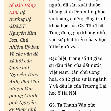
người đã sản xuất thuốc
tế Đào Hồng
kháng sinh Penixilin phục
Lan
, Bộ
vụ kháng chiến; công trình
trưởng Bộ
khoa học của GS. Tôn Thất
GD&ĐT
Tùng đóng góp không nhỏ
Nguyễn Kim
vào sự phát triển của y học
Sơn, Chủ
Y thế giới vv…
nhiệm Uỷ ban
Về các vấn đề
Đặc biệt, trong số 13 giáo
xã hội của
sư đầu tiên của đất nước
Quốc hội
Việt Nam Dân chủ Cộng
Nguyễn Thúy
hoà, có 12 giáo sư là ngành
Anh; Phó Chủ
Y và đều là của Trường Đại
nhiệm Văn
học Y Hà Nội.
phòng Chính
phủ Nguyễn
GS. Tạ Thành Văn xúc
Sỹ Hiệp; Chủ