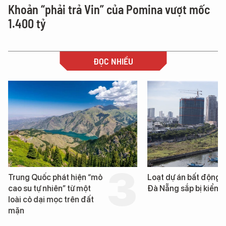
Khoản “phải trả Vin” của Pomina vượt mốc
1.400 tỷ
ĐỌC NHIỀU
Trung Quốc phát hiện “mỏ
Loạt dự án bất động 
cao su tự nhiên” từ một
Đà Nẵng sắp bị kiểm t
loài cỏ dại mọc trên đất
mặn