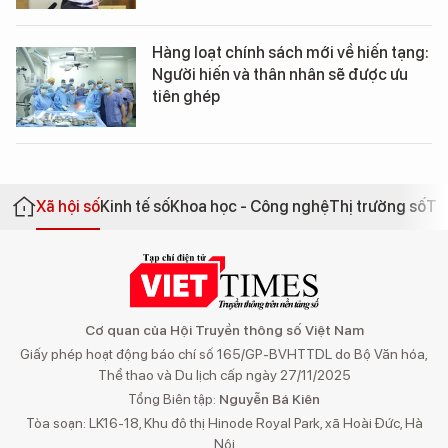
Hàng loạt chính sách mới về hiến tạng:
Người hiến và thân nhân sẽ được ưu
tiên ghép
Xã hội số
Kinh tế số
Khoa học - Công nghệ
Thị trường số
Th
Cơ quan của Hội Truyền thông số Việt Nam
Giấy phép hoạt động báo chí số 165/GP-BVHTTDL do Bộ Văn hóa,
Thể thao và Du lịch cấp ngày 27/11/2025
Tổng Biên tập:
Nguyễn Bá Kiên
Tòa soạn: LK16-18, Khu đô thị Hinode Royal Park, xã Hoài Đức, Hà
Nội