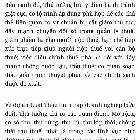
Bên cạnh đó, Thủ tướng lưu ý điều hành tránh
giật cục, có lộ trình áp dụng phù hợp để các chủ
thể liên quan có sự chuẩn bị; cắt giảm thủ tục,
đẩy mạnh chuyển đổi số trong quản lý thuế,
giảm phiền hà cho người nộp thuế, hạn chế tiếp
xúc trực tiếp giữa người nộp thuế với cán bộ
thuế; việc điều chỉnh thuế phải đi đôi với đẩy
mạnh chống buôn lậu, trốn thuế; cơ quan soạn
thảo giải trình thuyết phục về các chính sách
được đề xuất.
Về dự án Luật Thuế thu nhập doanh nghiệp (sửa
đổi)
,
Thủ tướng chỉ rõ các quan điểm: Mở rộng
cơ sở thu, thu đúng, thu đủ, thu kịp thời; chống
thất thu thuế, nhất là trong các lĩnh vực như
thương mại điện tử, dịch vụ ăn uống, bán lẻ…;