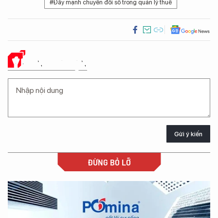
#Đẩy mạnh chuyển đổi số trong quản lý thuế
Ý KIẾN CỦA BẠN
Gửi ý kiến
ĐỪNG BỎ LỠ