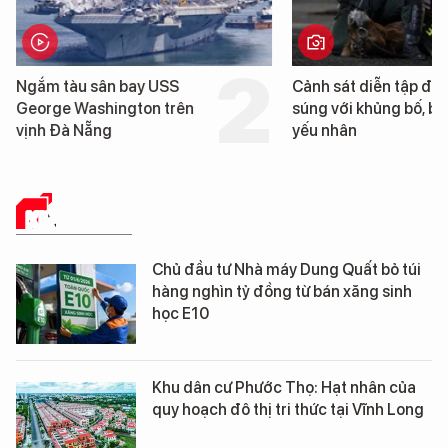
Cảnh sát diễn tập đấu
Hình ảnh đầu ti
súng với khủng bố, bảo vệ
tàu sân bay US
yếu nhân
Washington vừ
Nẵng
KINH TẾ SỐ
Chủ đầu tư Nhà máy Dung Quất bỏ túi
hàng nghìn tỷ đồng từ bán xăng sinh
học E10
Khu dân cư Phước Thọ: Hạt nhân của
quy hoạch đô thị tri thức tại Vĩnh Long