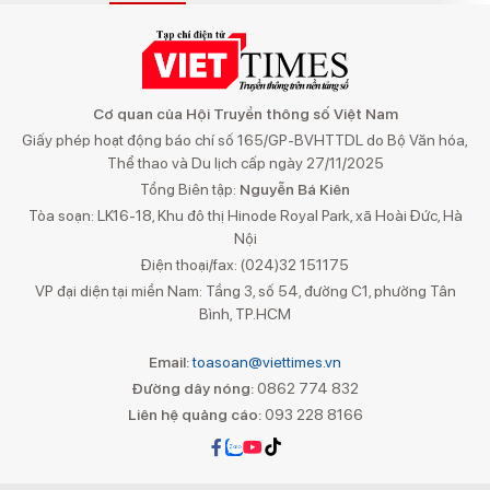
Cơ quan của Hội Truyền thông số Việt Nam
Giấy phép hoạt động báo chí số 165/GP-BVHTTDL do Bộ Văn hóa,
Thể thao và Du lịch cấp ngày 27/11/2025
Tổng Biên tập:
Nguyễn Bá Kiên
Tòa soạn: LK16-18, Khu đô thị Hinode Royal Park, xã Hoài Đức, Hà
Nội
Điện thoại/fax: (024)32 151175
VP đại diện tại miền Nam: Tầng 3, số 54, đường C1, phường Tân
Bình, TP.HCM
Email:
toasoan@viettimes.vn
Đường dây nóng:
0862 774 832
Liên hệ quảng cáo:
093 228 8166