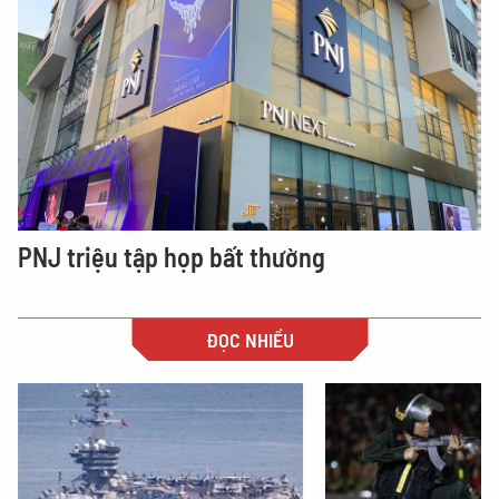
PNJ triệu tập họp bất thường
ĐỌC NHIỀU