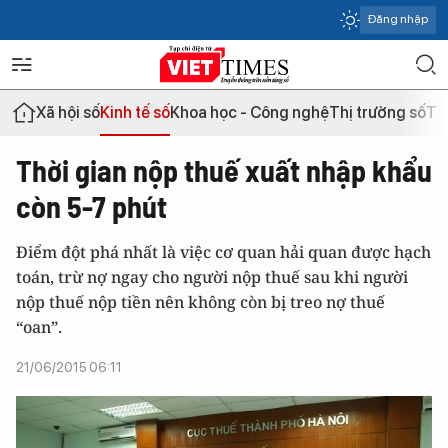
Đăng nhập
Xã hội số
Kinh tế số
Khoa học - Công nghệ
Thị trường số
Th
Thời gian nộp thuế xuất nhập khẩu
còn 5-7 phút
Điểm đột phá nhất là việc cơ quan hải quan được hạch
toán, trừ nợ ngay cho người nộp thuế sau khi người
nộp thuế nộp tiền nên không còn bị treo nợ thuế
“oan”.
21/06/2015 06:11