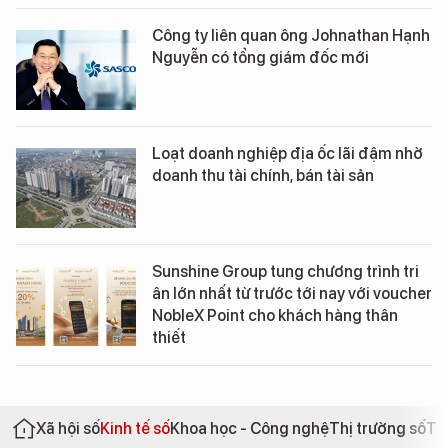
Công ty liên quan ông Johnathan Hạnh
Nguyễn có tổng giám đốc mới
Loạt doanh nghiệp địa ốc lãi đậm nhờ
doanh thu tài chính, bán tài sản
Sunshine Group tung chương trình tri
ân lớn nhất từ trước tới nay với voucher
NobleX Point cho khách hàng thân
thiết
Xã hội số
Kinh tế số
Khoa học - Công nghệ
Thị trường số
Th