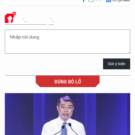
Ý KIẾN CỦA BẠN
Gửi ý kiến
ĐỪNG BỎ LỠ