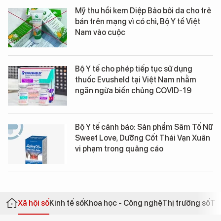
Mỹ thu hồi kem Diệp Bảo bôi da cho trẻ
bán trên mạng vì có chì, Bộ Y tế Việt
Nam vào cuộc
Bộ Y tế cho phép tiếp tục sử dụng
thuốc Evusheld tại Việt Nam nhằm
ngăn ngừa biến chủng COVID-19
Bộ Y tế cảnh báo: Sản phẩm Sâm Tố Nữ
Sweet Love, Dưỡng Cốt Thái Vạn Xuân
vi phạm trong quảng cáo
Xã hội số
Kinh tế số
Khoa học - Công nghệ
Thị trường số
Th