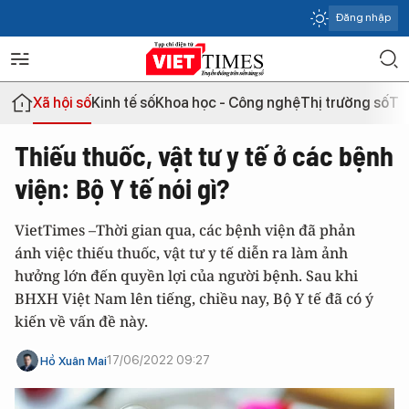
Đăng nhập
Xã hội số
Kinh tế số
Khoa học - Công nghệ
Thị trường số
Th
Thiếu thuốc, vật tư y tế ở các bệnh
viện: Bộ Y tế nói gì?
VietTimes –Thời gian qua, các bệnh viện đã phản
ánh việc thiếu thuốc, vật tư y tế diễn ra làm ảnh
hưởng lớn đến quyền lợi của người bệnh. Sau khi
BHXH Việt Nam lên tiếng, chiều nay, Bộ Y tế đã có ý
kiến về vấn đề này.
17/06/2022 09:27
Hồ Xuân Mai