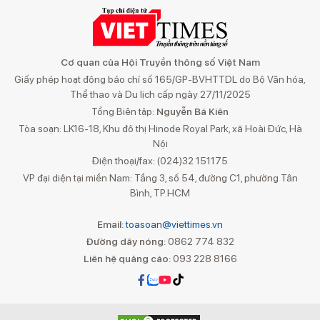
Cơ quan của Hội Truyền thông số Việt Nam
Giấy phép hoạt động báo chí số 165/GP-BVHTTDL do Bộ Văn hóa,
Thể thao và Du lịch cấp ngày 27/11/2025
Tổng Biên tập:
Nguyễn Bá Kiên
Tòa soạn: LK16-18, Khu đô thị Hinode Royal Park, xã Hoài Đức, Hà
Nội
Điện thoại/fax: (024)32 151175
VP đại diện tại miền Nam: Tầng 3, số 54, đường C1, phường Tân
Bình, TP.HCM
Email:
toasoan@viettimes.vn
Đường dây nóng:
0862 774 832
Liên hệ quảng cáo:
093 228 8166