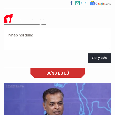
Ý KIẾN CỦA BẠN
Gửi ý kiến
ĐỪNG BỎ LỠ