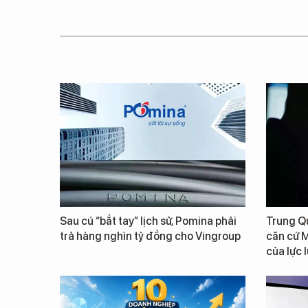
Sau cú “bắt tay” lịch sử, Pomina phải
Trung Qu
trả hàng nghìn tỷ đồng cho Vingroup
căn cứ M
của lực 