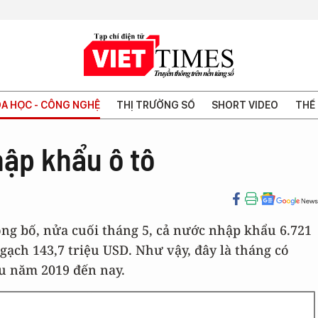
A HỌC - CÔNG NGHỆ
THỊ TRƯỜNG SỐ
SHORT VIDEO
THẾ 
hập khẩu ô tô
ng bố, nửa cuối tháng 5, cả nước nhập khẩu 6.721
ngạch 143,7 triệu USD. Như vậy, đây là tháng có
u năm 2019 đến nay.