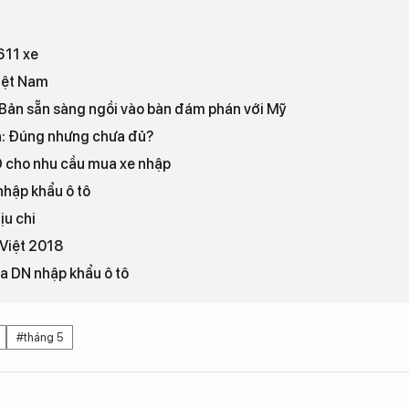
611 xe
Việt Nam
 Bản sẵn sàng ngồi vào bàn đám phán với Mỹ
n: Đúng nhưng chưa đủ?
D cho nhu cầu mua xe nhập
nhập khẩu ô tô
ịu chi
 Việt 2018
ủa DN nhập khẩu ô tô
#tháng 5