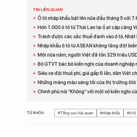
TIN LIÊN QUAN
Ô tô nhập khẩu bật lên nửa đầu tháng 5 với 7.
Hơn 1.000 ô tô từ Thái Lan lại ồ ạt cập cảng 
Tránh được các sắc thuế đánh vào ô tô, Nhật
Nhập khẩu ô tô từ ASEAN không tăng đột biế
Mới nửa năm, người Việt đã tốn 329 triệu US
Bộ GTVT bác bỏ kiến nghị của doanh nghiệp 
Siêu xe đội thuế phí, giá gấp 6 lần, dân Việt ch
Những mảng màu sáng tối của thị trường ôtô
Chính phủ nói “Không” với một số kiến nghị c
TỪ KHÓA:
#Tổng cục Hải quan
#nhập khẩu
#ô tô