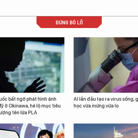
ĐỪNG BỎ LỠ
ốc bất ngờ phát hình ảnh
AI lần đầu tạo ra virus sống, 
ỹ ở Okinawa, hé lộ mục tiêu
học vừa mừng vừa lo
lượng tên lửa PLA