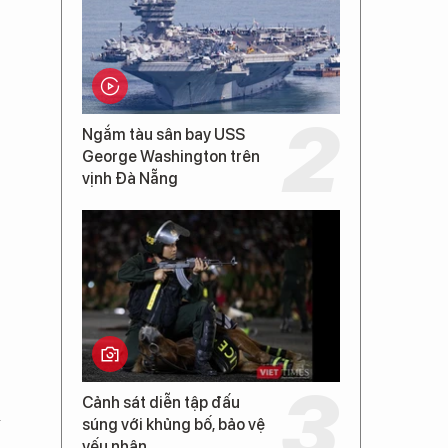
2
Ngắm tàu sân bay USS
George Washington trên
vịnh Đà Nẵng
Cảnh sát diễn tập đấu
a
súng với khủng bố, bảo vệ
yếu nhân