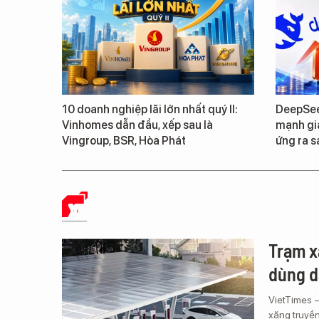
10 doanh nghiệp lãi lớn nhất quý II:
DeepSee
Vinhomes dẫn đầu, xếp sau là
mạnh giá
Vingroup, BSR, Hòa Phát
ứng ra s
XE
Trạm x
dùng d
VietTimes 
xăng truyền