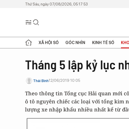
Thứ Sáu, ngày 07/08/2026, 05:17:53
XÃ HỘI SỐ
GÓC NHÌN
KINH TẾ SỐ
KHO
Tháng 5 lập kỷ lục n
12/06/2019 10:05
Thái Bình
Theo thông tin Tổng cục Hải quan mới cô
ô tô nguyên chiếc các loại với tổng kim 
lượng xe nhập khẩu nhiều nhất kể từ đầ