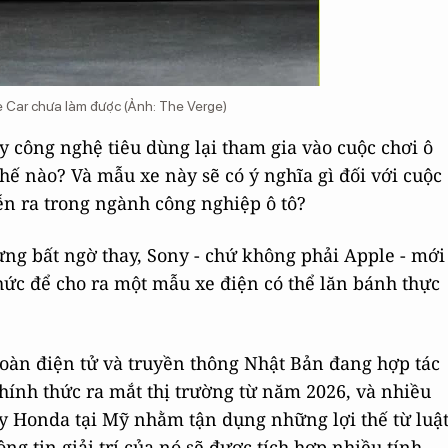
 Car chưa làm được (Ảnh: The Verge)
ty công nghệ tiêu dùng lại tham gia vào cuộc chơi ô
thế nào? Và mẫu xe này sẽ có ý nghĩa gì đối với cuộc
ễn ra trong ngành công nghiệp ô tô?
ng bất ngờ thay, Sony - chứ không phải Apple - mới
hức để cho ra một mẫu xe điện có thể lăn bánh thực
đoàn điện tử và truyền thông Nhật Bản đang hợp tác
ính thức ra mắt thị trường từ năm 2026, và nhiều
y Honda tại Mỹ nhằm tận dụng những lợi thế từ luậ
ng tin giải trí của nó sẽ được tích hợp nhiều tính