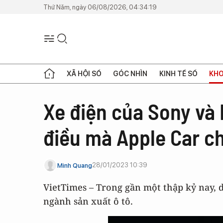
Thứ Năm, ngày 06/08/2026, 04:34:19
XÃ HỘI SỐ
GÓC NHÌN
KINH TẾ SỐ
KHO
Xe điện của Sony và
điều mà Apple Car c
28/01/2023 10:39
Minh Quang
VietTimes – Trong gần một thập kỷ nay, d
ngành sản xuất ô tô.