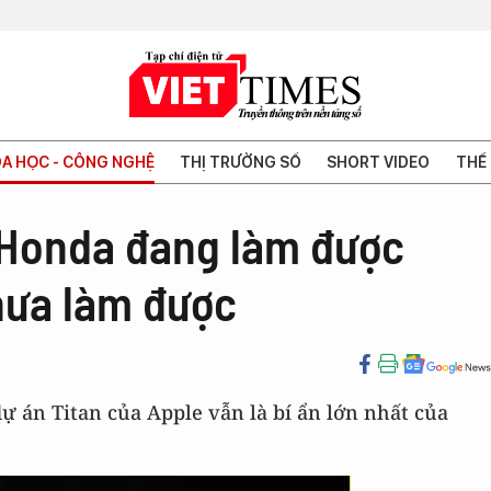
A HỌC - CÔNG NGHỆ
THỊ TRƯỜNG SỐ
SHORT VIDEO
THẾ 
 Honda đang làm được
hưa làm được
ự án Titan của Apple vẫn là bí ẩn lớn nhất của