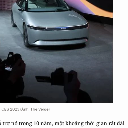
ện CES 2023 (Ảnh: The Verge)
ỗ trợ nó trong 10 năm, một khoảng thời gian rất dài