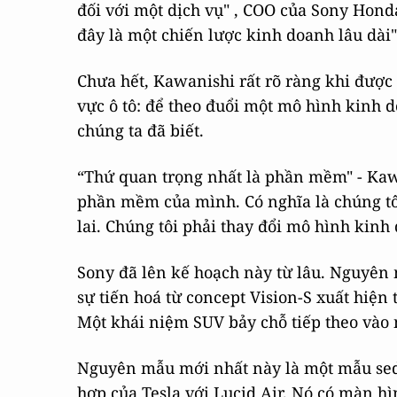
đối với một dịch vụ" , COO của Sony Honda
đây là một chiến lược kinh doanh lâu dài"
Chưa hết, Kawanishi rất rõ ràng khi được 
vực ô tô: để theo đuổi một mô hình kinh 
chúng ta đã biết.
“Thứ quan trọng nhất là phần mềm" - Kaw
phần mềm của mình. Có nghĩa là chúng tôi
lai. Chúng tôi phải thay đổi mô hình ki
Sony đã lên kế hoạch này từ lâu. Nguyê
sự tiến hoá từ concept Vision-S xuất hiện
Một khái niệm SUV bảy chỗ tiếp theo vào
Nguyên mẫu mới nhất này là một mẫu seda
hợp của Tesla với Lucid Air. Nó có màn h