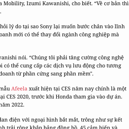
 Mobility, Izumi Kawanishi, cho biết. “Về cơ bản thì
.
hỏi lý do tại sao Sony lại muốn bước chân vào lĩnh
doanh mới có thể thay đổi ngành công nghiệp mà
anishi nói. “Chúng tôi phải tăng cường công nghệ
 có thể cung cấp các dịch vụ lưu động cho tương
nh doanh từ phần cứng sang phần mềm".
n mẫu
Afeela
xuất hiện tại CES năm nay chính là một
 tại CES 2020, trước khi Honda tham gia vào dự án.
 năm 2022.
n điện với ngoại hình bắt mắt, trông như sự kết
ình trải rộng khắp bảng đồng hồ, 45 cảm biến và