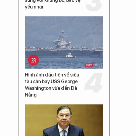
súng với khủng bố, bảo vệ
yếu nhân
c
Hình ảnh đầu tiên về siêu
tàu sân bay USS George
Washington vừa đến Đà
Nẵng