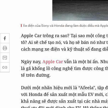
Xe điện của Sony và Honda đang làm được điều mà Apple
Apple Car trông ra sao? Tại sao một công 
tô? Ai sẽ chế tạo nó, và họ sẽ bán nó như 
cách mạng xe điện và kỹ thuật số đang di
Ngày nay,
Apple Car
vẫn là một bí ẩn. Như
là gã khổng lồ công nghệ tìm được công t
tế trên đường.
Dưới một nhãn hiệu mới là “Afeela", tập 
với Honda để sản xuất một mẫu EV mới, ch
khả năng sẽ được sản xuất tại các nhà má
thuế ưu đãi mới dành cho EV. Hệ thống thô