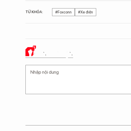
TỪ KHÓA:
#Foxconn
#Xe điện
Ý KIẾN CỦA BẠN