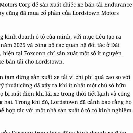
Motors Corp để sản xuất chiếc xe bán tải Endurance
này cũng đã mua cổ phần của Lordstown Motors
g kinh doanh ô tô của mình, với mục tiêu tạo ra
 năm 2025 và công bố các quan hệ đối tác ở Đài
 hiện tại Foxconn chỉ sản xuất một số ít nguyên
xe bán tải cho Lordstown.
tạm dừng sản xuất xe tải vì chi phí quá cao so với
ỹ thuật cũng đã xảy ra khi ít nhất một chủ sở hữu
 bị mất điện khi lái xe trong thời tiết lạnh và công
ng hai. Trong khi đó, Lordstown đã cảnh báo rằng họ
ể hợp tác với một nhà sản xuất ô tô có kinh nghiệm.
 của Foxconn trong hoạt động kinh doanh xe điện,