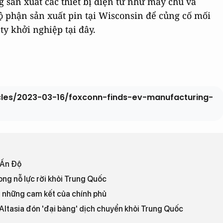
sản xuất các thiết bị điện tử như máy chủ và
 phận sản xuất pin tại Wisconsin để củng cố mối
ty khởi nghiệp tại đây.
les/2023-03-16/foxconn-finds-ev-manufacturing-
 Ấn Độ
ng nỗ lực rời khỏi Trung Quốc
 những cam kết của chính phủ
Altasia đón 'đại bàng' dịch chuyển khỏi Trung Quốc