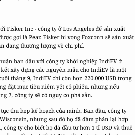
i Fisker Inc - công ty ở Los Angeles để sản xuất
được gọi là Pear. Fisker hi vọng Foxconn sẽ sản xuất
ẫn đang thương lượng về chi phí.
thuận ban đầu với công ty khởi nghiệp IndiEV ở
ký kết xây dựng các nguyên mẫu cho IndiEV là một
cuối tháng 9, IndiEV chỉ còn hơn 220.000 USD trong
ng đặt mục tiêu niêm yết cổ phiếu, nhưng nếu
g 7, công ty sẽ có nguy cơ phá sản.
tục thu hẹp kế hoạch của mình. Ban đầu, công ty
y Wisconsin, nhưng sau đó họ đã đàm phán lại hợp
, công ty cho biết họ đã đầu tư hơn 1 tỉ USD và thuê