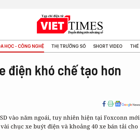
A HỌC - CÔNG NGHỆ
THỊ TRƯỜNG SỐ
SHORT VIDEO
THẾ 
e điện khó chế tạo hơn
USD vào năm ngoái, tuy nhiên hiện tại Foxconn mới
vài chục xe buýt điện và khoảng 40 xe bán tải cho