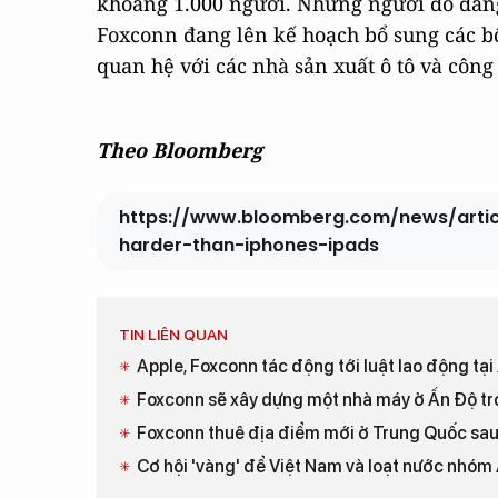
khoảng 1.000 người. Những người đó đang 
Foxconn đang lên kế hoạch bổ sung các bộ
quan hệ với các nhà sản xuất ô tô và công 
Theo Bloomberg
https://www.bloomberg.com/news/artic
harder-than-iphones-ipads
TIN LIÊN QUAN
Apple, Foxconn tác động tới luật lao động tại
Foxconn sẽ xây dựng một nhà máy ở Ấn Độ tro
Foxconn thuê địa điểm mới ở Trung Quốc sau
Cơ hội 'vàng' để Việt Nam và loạt nước nhóm 