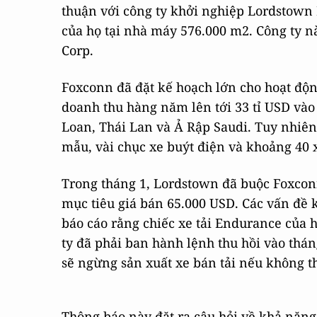
thuận với công ty khởi nghiệp Lordstown 
của họ tại nhà máy 576.000 m2. Công ty 
Corp.
Foxconn đã đặt kế hoạch lớn cho hoạt độn
doanh thu hàng năm lên tới 33 tỉ USD vào
Loan, Thái Lan và Ả Rập Saudi. Tuy nhiên,
mẫu, vài chục xe buýt điện và khoảng 40 
Trong tháng 1, Lordstown đã buộc Foxconn 
mục tiêu giá bán 65.000 USD. Các vấn đề k
báo cáo rằng chiếc xe tải Endurance của họ
ty đã phải ban hành lệnh thu hồi vào thá
sẽ ngừng sản xuất xe bán tải nếu không th
Thông báo này đặt ra câu hỏi về khả năng