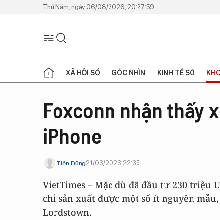
Thứ Năm, ngày 06/08/2026, 20:27:59
XÃ HỘI SỐ
GÓC NHÌN
KINH TẾ SỐ
KHO
Foxconn nhận thấy x
iPhone
21/03/2023 22:35
Tiến Dũng
VietTimes – Mặc dù đã đầu tư 230 triệu 
chỉ sản xuất được một số ít nguyên mẫu, 
Lordstown.