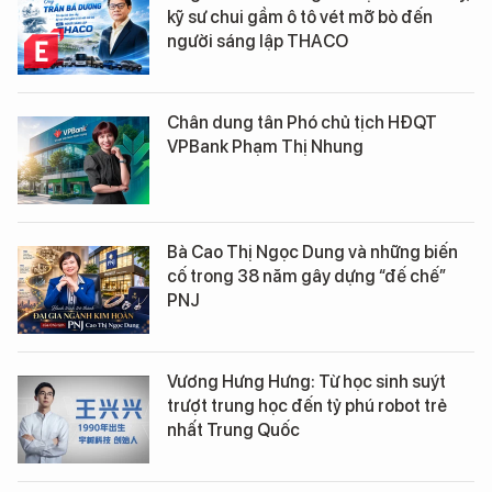
kỹ sư chui gầm ô tô vét mỡ bò đến
người sáng lập THACO
Chân dung tân Phó chủ tịch HĐQT
VPBank Phạm Thị Nhung
Bà Cao Thị Ngọc Dung và những biến
cố trong 38 năm gây dựng “đế chế”
PNJ
Vương Hưng Hưng: Từ học sinh suýt
trượt trung học đến tỷ phú robot trẻ
nhất Trung Quốc