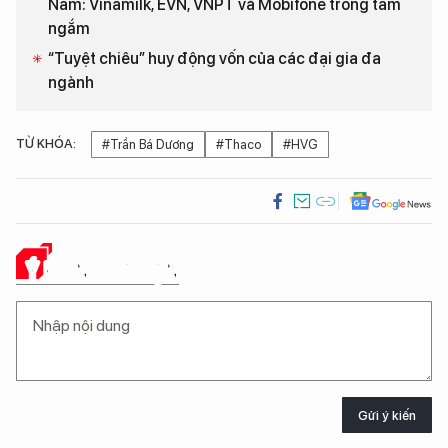
Nam: Vinamilk, EVN, VNPT và Mobifone trong tầm
ngắm
“Tuyệt chiêu” huy động vốn của các đại gia đa
ngành
TỪ KHÓA:
#Trần Bá Dương
#Thaco
#HVG
Ý KIẾN CỦA BẠN
Gửi ý kiến