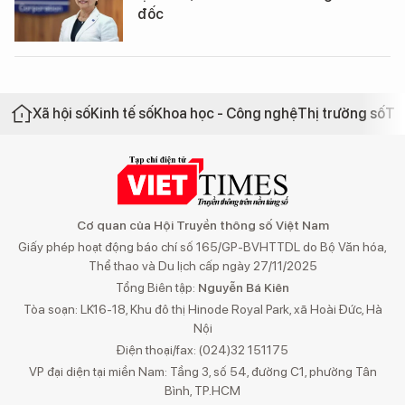
đốc
Xã hội số
Kinh tế số
Khoa học - Công nghệ
Thị trường số
Th
Cơ quan của Hội Truyền thông số Việt Nam
Giấy phép hoạt động báo chí số 165/GP-BVHTTDL do Bộ Văn hóa,
Thể thao và Du lịch cấp ngày 27/11/2025
Tổng Biên tập:
Nguyễn Bá Kiên
Tòa soạn: LK16-18, Khu đô thị Hinode Royal Park, xã Hoài Đức, Hà
Nội
Điện thoại/fax: (024)32 151175
VP đại diện tại miền Nam: Tầng 3, số 54, đường C1, phường Tân
Bình, TP.HCM