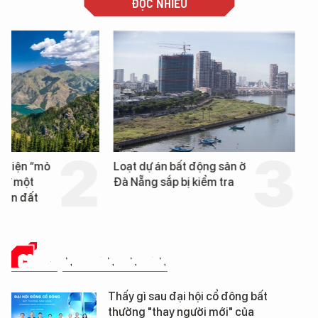
ĐỌC NHIỀU
Loạt dự án bất động sản ở
Nga xây dựng hơn 1.
Đà Nẵng sắp bị kiểm tra
km "hành lang chống
UAV" bảo vệ tuyến hậ
cần trên chiến trường
CHUYỆN DOANH NHÂN
Thấy gì sau đại hội cổ đông bất
thường "thay người mới" của