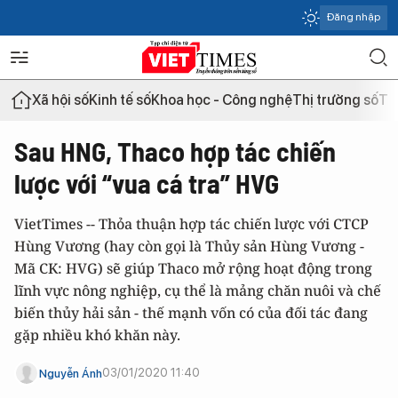
Đăng nhập
Xã hội số
Kinh tế số
Khoa học - Công nghệ
Thị trường số
Th
Sau HNG, Thaco hợp tác chiến
lược với “vua cá tra” HVG
VietTimes -- Thỏa thuận hợp tác chiến lược với CTCP
Hùng Vương (hay còn gọi là Thủy sản Hùng Vương -
Mã CK: HVG) sẽ giúp Thaco mở rộng hoạt động trong
lĩnh vực nông nghiệp, cụ thể là mảng chăn nuôi và chế
biến thủy hải sản - thế mạnh vốn có của đối tác đang
gặp nhiều khó khăn này.
03/01/2020 11:40
Nguyễn Ánh