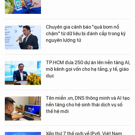
Chuyên gia cảnh báo "quả bom nổ
chậm" từ dữ liệu bị đánh cắp trong kỷ
nguyên lượng tử
TP.HCM đưa 250 dự án lên nền tảng AI,
mở kênh gọi vốn cho hạ tầng, y tế, giáo
dục
Tên miền .vn, DNS thông minh và AI tạo
nền tảng cho hệ sinh thái dịch vụ số
thế hệ mới
Xếp thứ 7 thế giới về IPv6, Việt Nam