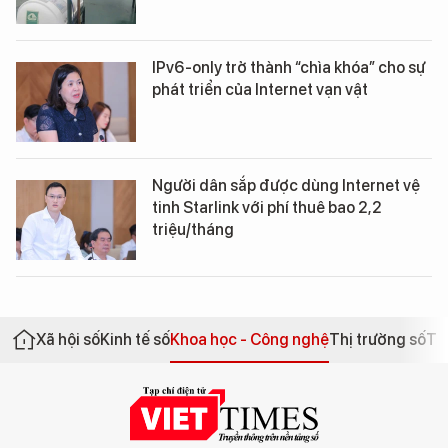
IPv6-only trở thành “chìa khóa” cho sự
phát triển của Internet vạn vật
Người dân sắp được dùng Internet vệ
tinh Starlink với phí thuê bao 2,2
triệu/tháng
Xã hội số
Kinh tế số
Khoa học - Công nghệ
Thị trường số
Th