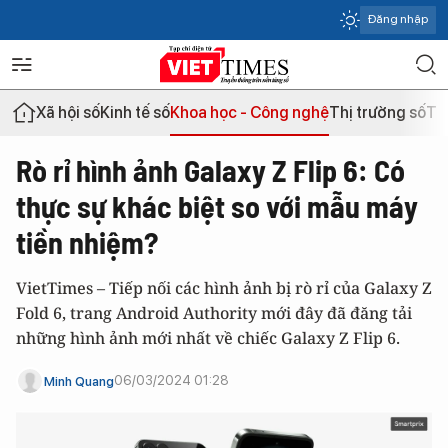
Đăng nhập
Xã hội số
Kinh tế số
Khoa học - Công nghệ
Thị trường số
Th
Rò rỉ hình ảnh Galaxy Z Flip 6: Có
thực sự khác biệt so với mẫu máy
tiền nhiệm?
VietTimes – Tiếp nối các hình ảnh bị rò rỉ của Galaxy Z
Fold 6, trang Android Authority mới đây đã đăng tải
những hình ảnh mới nhất về chiếc Galaxy Z Flip 6.
06/03/2024 01:28
Minh Quang