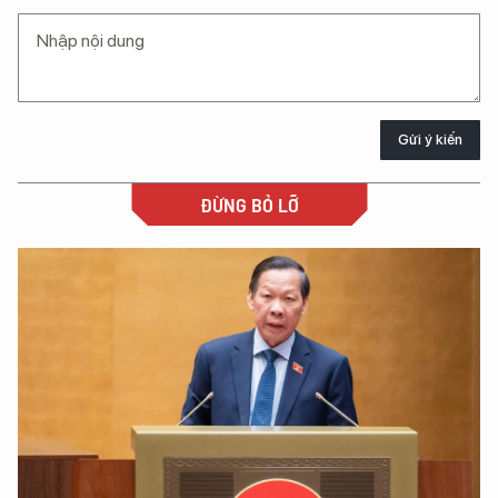
Gửi ý kiến
ĐỪNG BỎ LỠ