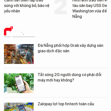
Cảnh sát diễn tập đấu
Hình ảnh đầu tiên về 
súng với khủng bố, bảo vệ
tàu sân bay USS Geo
yếu nhân
Washington vừa đến 
Nẵng
HẠ TẦNG SỐ
Đà Nẵng phối hợp Grab xây dựng sàn
giao dịch đặc sản
Tắt sóng 2G người dùng có phải đổi
máy mới hay không?
Zalopay lọt top fintech toàn cầu