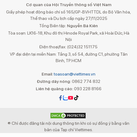
Cơ quan của Hội Truyền thông số Việt Nam
Giấy phép hoạt động báo chí số 165/GP-BVHTTDL do Bộ Văn hóa,
Thể thao và Du lịch cấp ngày 27/11/2025
Tổng Biên tập:
Nguyễn Bá Kiên
Tòa soạn: LK16-18, Khu đô thị Hinode Royal Park, xã Hoài Đức, Hà
Nội
Điện thoại/fax: (024)32 151175
VP đại diện tại miền Nam: Tầng 3, số 54, đường C1, phường Tân
Bình, TP.HCM
Email:
toasoan@viettimes.vn
Đường dây nóng:
0862 774 832
Liên hệ quảng cáo:
093 228 8166
® Chỉ được đăng tải nội dung thông tin khi có sự đồng ý bằng văn
bản của Tạp chí Viettimes.