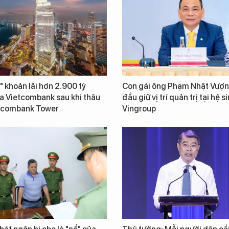
" khoản lãi hơn 2.900 tỷ
Con gái ông Phạm Nhật Vượn
a Vietcombank sau khi thâu
đầu giữ vị trí quản trị tại hệ s
tcombank Tower
Vingroup