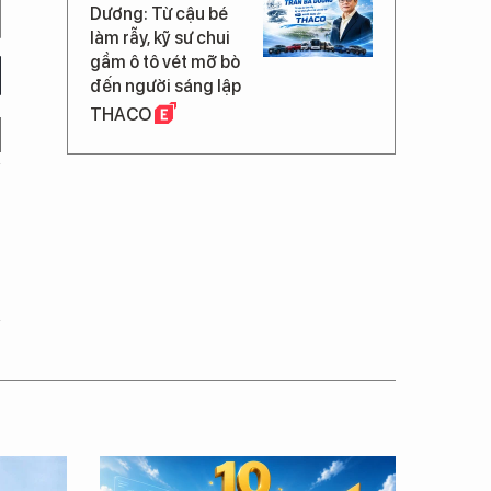
Dương: Từ cậu bé
làm rẫy, kỹ sư chui
gầm ô tô vét mỡ bò
đến người sáng lập
THACO