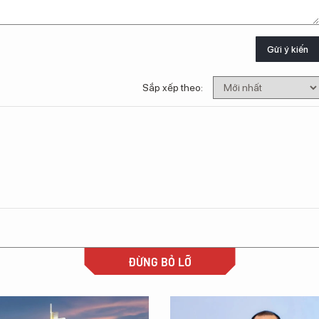
Gửi ý kiến
Sắp xếp theo:
ĐỪNG BỎ LỠ