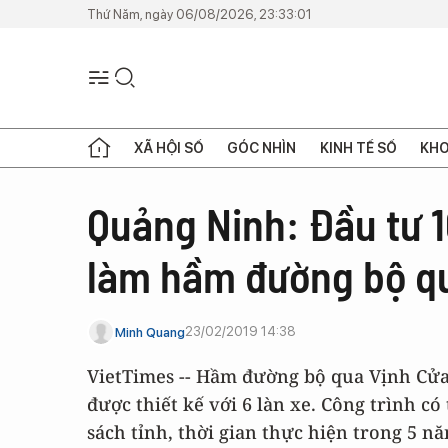
Thứ Năm, ngày 06/08/2026, 23:33:01
XÃ HỘI SỐ
GÓC NHÌN
KINH TẾ SỐ
KHO
Quảng Ninh: Đầu tư 
làm hầm đường bộ q
23/02/2019 14:38
Minh Quang
VietTimes -- Hầm đường bộ qua Vịnh Cửa
được thiết kế với 6 làn xe. Công trình c
sách tỉnh, thời gian thực hiện trong 5 n