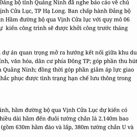
 Đảng bộ tỉnh Quảng Ninh đã nghe báo cáo về chủ
ịnh Cửa Lục, TP Hạ Long. Ban chấp hành Đảng bộ
 án Hầm đường bộ qua Vịnh Cửa lục với quy mô 06
ự kiến công trình sẽ được khởi công trước tháng
 dự án quan trọng mở ra hướng kết nối giữa khu du
ính, văn hóa, dân cư phía Đông TP; góp phần thu hú
ến Quảng Ninh; đồng thời góp phần giảm áp lực giao
khắc phục được tình trạng hạn chế lưu thông trong
Ninh, hầm đường bộ qua Vịnh Cửa Lục dự kiến có
 chiều dài hầm đến đuôi tường chắn là 2.140m bao
(gồm 630m hầm đào và lấp, 380m tường chắn U và