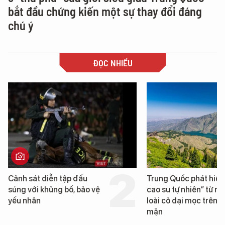
bắt đầu chứng kiến một sự thay đổi đáng
chú ý
ĐỌC NHIỀU
Cảnh sát diễn tập đấu
Trung Quốc phát hiện “
súng với khủng bố, bảo vệ
cao su tự nhiên” từ một
yếu nhân
loài cỏ dại mọc trên đất
mặn