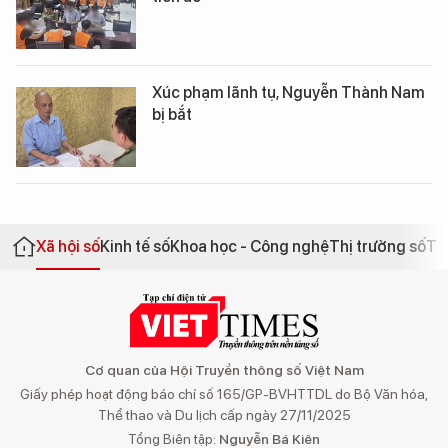
Xúc phạm lãnh tụ, Nguyễn Thành Nam
bị bắt
Xã hội số
Kinh tế số
Khoa học - Công nghệ
Thị trường số
Th
Cơ quan của Hội Truyền thông số Việt Nam
Giấy phép hoạt động báo chí số 165/GP-BVHTTDL do Bộ Văn hóa,
Thể thao và Du lịch cấp ngày 27/11/2025
Tổng Biên tập:
Nguyễn Bá Kiên