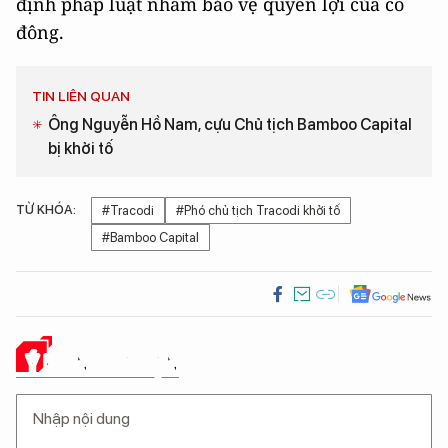
định pháp luật nhằm bảo vệ quyền lợi của cổ
đông.
TIN LIÊN QUAN
Ông Nguyễn Hồ Nam, cựu Chủ tịch Bamboo Capital
bị khởi tố
TỪ KHÓA:
#Tracodi
#Phó chủ tịch Tracodi khởi tố
#Bamboo Capital
Ý KIẾN CỦA BẠN