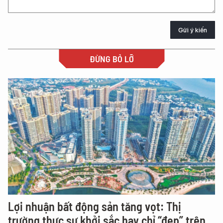
Gửi ý kiến
ĐỪNG BỎ LỠ
Lợi nhuận bất động sản tăng vọt: Thị
trường thực sự khởi sắc hay chỉ “đẹp” trên