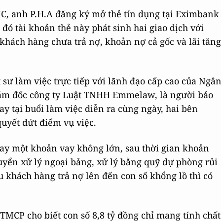
, anh P.H.A đăng ký mở thẻ tín dụng tại Eximbank
ó tài khoản thẻ này phát sinh hai giao dịch với
, khách hàng chưa trả nợ, khoản nợ cả gốc và lãi tăng
t sư làm việc trực tiếp với lãnh đạo cấp cao của Ngâ
ám đốc công ty Luật TNHH Emmelaw, là người bảo
y tại buổi làm việc diễn ra cùng ngày, hai bên
uyết dứt điểm vụ việc.
vay một khoản vay không lớn, sau thời gian khoản
yển xử lý ngoại bảng, xử lý bằng quỹ dự phòng rủi
ầu khách hàng trả nợ lên đến con số khổng lồ thì có
MCP cho biết con số 8,8 tỷ đồng chỉ mang tính chất