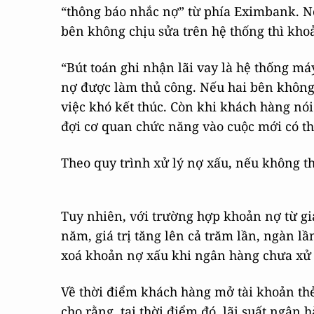
“thông báo nhắc nợ” từ phía Eximbank. N
bên không chịu sửa trên hệ thống thì khoả
“Bút toán ghi nhận lãi vay là hệ thống má
nợ được làm thủ công. Nếu hai bên không t
việc khó kết thúc. Còn khi khách hàng nói
đợi cơ quan chức năng vào cuộc mới có th
Theo quy trình xử lý nợ xấu, nếu không th
Tuy nhiên, với trường hợp khoản nợ từ giá 
năm, giá trị tăng lên cả trăm lần, ngàn l
xoá khoản nợ xấu khi ngân hàng chưa xử 
Về thời điểm khách hàng mở tài khoản th
cho rằng, tại thời điểm đó, lãi suất ngân h