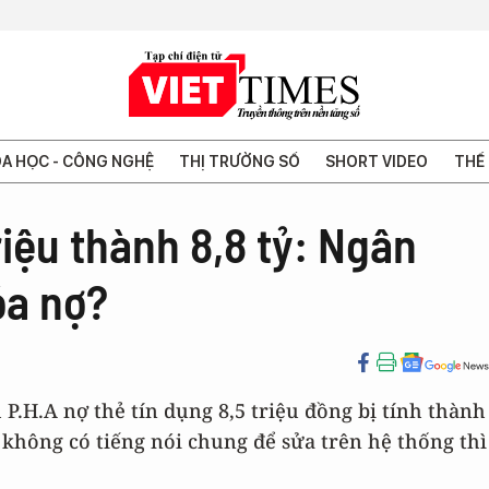
A HỌC - CÔNG NGHỆ
THỊ TRƯỜNG SỐ
SHORT VIDEO
THẾ 
riệu thành 8,8 tỷ: Ngân
óa nợ?
P.H.A nợ thẻ tín dụng 8,5 triệu đồng bị tính thành
 không có tiếng nói chung để sửa trên hệ thống thì