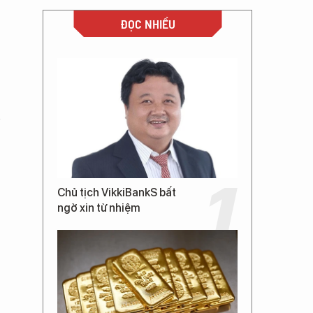
ĐỌC NHIỀU
n
Chủ tịch VikkiBankS bất
ngờ xin từ nhiệm