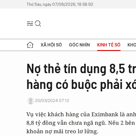
Thứ Sáu, ngày 07/08/2026, 18:58:50
XÃ HỘI SỐ
GÓC NHÌN
KINH TẾ SỐ
KHO
Nợ thẻ tín dụng 8,5 t
hàng có buộc phải x
20/03/2024 07:12
Vụ việc khách hàng của Eximbank là anh 
8,8 tỷ đồng vẫn chưa ngã ngũ. Nếu 2 bên
khoản nợ mãi treo lơ lửng.