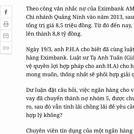
Theo công văn nhắc nợ của Eximbank AMC
Chi nhánh Quảng Ninh vào năm 2013, sau đ
tổng trị giá 8,5 triệu đồng. Từ đó đến nay
lên thành 8,8 tỷ đồng.
Ngày 19/3, anh P.H.A cho biết đã cùng luậ
hàng Eximbank. Luật sư Tạ Anh Tuấn (Gi
vệ quyền lợi hợp pháp cho anh H.A) cho ha
mong muốn, thống nhất sẽ phối hợp giải q
Dư luận đặt câu hỏi, việc ngân hàng cho 
vay đã chuyển thành nợ nhóm 5, được chu
ro, sau đó vẫn tính lãi chồng lãi để yêu c
hợp lý không?
Chuyên viên tín dụng của một ngân hàng T