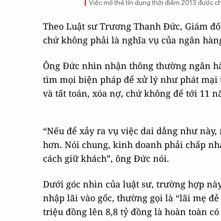
Việc mở thẻ tín dụng thời điểm 2013 được cho
Theo Luật sư Trương Thanh Đức, Giám đốc
chứ không phải là nghĩa vụ của ngân hàn
Ông Đức nhìn nhận thông thường ngân hà
tìm mọi biện pháp để xử lý như phát mại t
và tất toán, xóa nợ, chứ không để tới 11 
“Nếu để xảy ra vụ việc dai dẳng như này, 
hơn. Nói chung, kinh doanh phải chấp nhận
cách giữ khách”, ông Đức nói.
Dưới góc nhìn của luật sư, trường hợp nà
nhập lãi vào gốc, thường gọi là “lãi mẹ đẻ
triệu đồng lên 8,8 tỷ đồng là hoàn toàn c