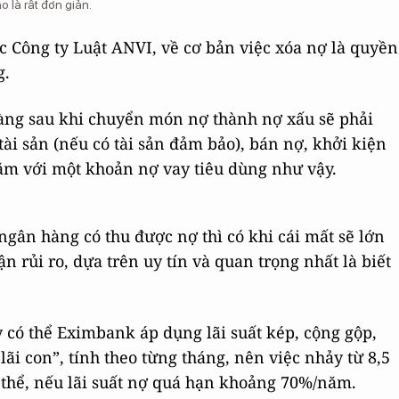
 là rất đơn giản.
 Công ty Luật ANVI, về cơ bản việc xóa nợ là quyền
g.
ng sau khi chuyển món nợ thành nợ xấu sẽ phải
ài sản (nếu có tài sản đảm bảo), bán nợ, khởi kiện
năm với một khoản nợ vay tiêu dùng như vậy.
ngân hàng có thu được nợ thì có khi cái mất sẽ lớn
 rủi ro, dựa trên uy tín và quan trọng nhất là biết
y có thể Eximbank áp dụng lãi suất kép, cộng gộp,
 lãi con”, tính theo từng tháng, nên việc nhảy từ 8,5
ó thể, nếu lãi suất nợ quá hạn khoảng 70%/năm.