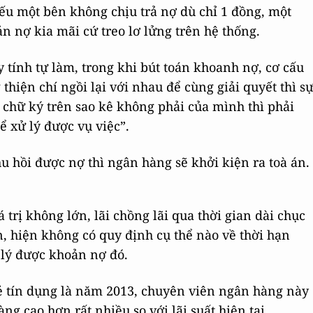
ếu một bên không chịu trả nợ dù chỉ 1 đồng, một
n nợ kia mãi cứ treo lơ lửng trên hệ thống.
y tính tự làm, trong khi bút toán khoanh nợ, cơ cấu
hiện chí ngồi lại với nhau để cùng giải quyết thì s
 chữ ký trên sao kê không phải của mình thì phải
ể xử lý được vụ việc”.
u hồi được nợ thì ngân hàng sẽ khởi kiện ra toà án.
trị không lớn, lãi chồng lãi qua thời gian dài chục
ần, hiện không có quy định cụ thể nào về thời hạn
lý được khoản nợ đó.
ẻ tín dụng là năm 2013, chuyên viên ngân hàng này
àng cao hơn rất nhiều so với lãi suất hiện tại.