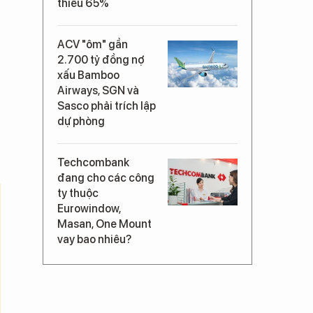
thiểu 65%
ACV "ôm" gần
2.700 tỷ đồng nợ
xấu Bamboo
Airways, SGN và
Sasco phải trích lập
dự phòng
Techcombank
đang cho các công
ty thuộc
Eurowindow,
Masan, One Mount
vay bao nhiêu?