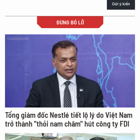
Gửi ý kiến
ĐỪNG BỎ LỠ
Tổng giám đốc Nestlé tiết lộ lý do Việt Nam
trở thành "thỏi nam châm" hút công ty FDI