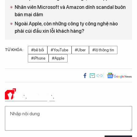
Nhân viên Microsoft và Amazon dính scandal buôn
bán mại dâm
Ngoài Apple, còn những công ty công nghệ nào
phải cúi đầu xin lỗi khách hàng?
TỪ KHÓA:
#bê bối
#YouTube
#Uber
#lộ thông tin
#iPhone
#Apple
Ý KIẾN CỦA BẠN