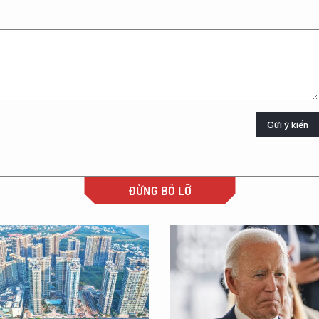
Gửi ý kiến
ĐỪNG BỎ LỠ