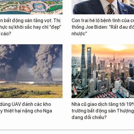
n bất động sản tăng vọt: Thị
Con trai hé lộ bệnh tình của 
hực sự khởi sắc hay chỉ “đẹp”
thống Joe Biden: “Rất đau đ
 cáo?
nhược”
 dùng UAV đánh các kho
Nhà cũ giao dịch tăng tới 19%
y thiệt hại nặng cho Nga
trường bất động sản Thượng
đang đổi chiều?