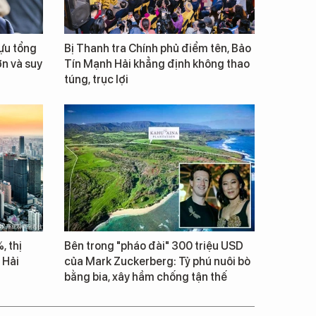
cựu tổng
Bị Thanh tra Chính phủ điểm tên, Bảo
ớn và suy
Tín Mạnh Hải khẳng định không thao
túng, trục lợi
, thị
Bên trong "pháo đài" 300 triệu USD
 Hải
của Mark Zuckerberg: Tỷ phú nuôi bò
bằng bia, xây hầm chống tận thế