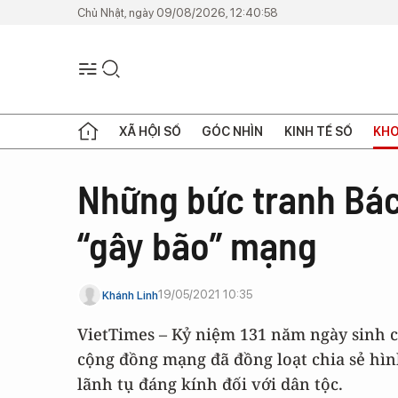
Chủ Nhật, ngày 09/08/2026, 12:40:58
XÃ HỘI SỐ
GÓC NHÌN
KINH TẾ SỐ
KHO
Những bức tranh Bác 
“gây bão” mạng
19/05/2021 10:35
Khánh Linh
VietTimes – Kỷ niệm 131 năm ngày sinh củ
cộng đồng mạng đã đồng loạt chia sẻ hìn
lãnh tụ đáng kính đối với dân tộc.