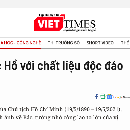
A HỌC - CÔNG NGHỆ
THỊ TRƯỜNG SỐ
SHORT VIDEO
THẾ 
Hồ với chất liệu độc đáo
a Chủ tịch Hồ Chí Minh (19/5/1890 – 19/5/2021),
h ảnh về Bác, tưởng nhớ công lao to lớn của vị