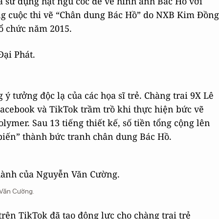
 sử dụng hạt ngũ cốc để vẽ hình ảnh Bác Hồ với
ong cuộc thi vẽ “Chân dung Bác Hồ” do NXB Kim Đồng
tổ chức năm 2015.
ý tưởng độc lạ của các họa sĩ trẻ. Chàng trai 9X Lê
acebook và TikTok trầm trồ khi thực hiện bức vẽ
olymer. Sau 13 tiếng thiết kế, số tiền tổng cộng lên
 biến” thành bức tranh chân dung Bác Hồ.
 Văn Cường.
trên TikTok đã tạo động lực cho chàng trai trẻ