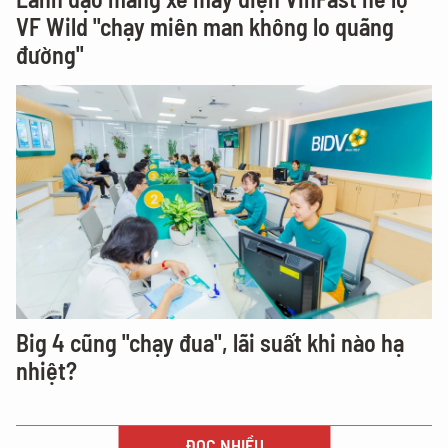
VF Wild "chạy miên man không lo quãng
đường"
Big 4 cũng "chạy đua", lãi suất khi nào hạ
nhiệt?
ĐỌC NHIỀU