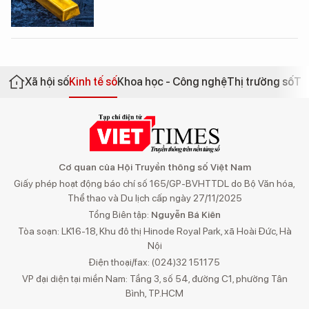
Xã hội số
Kinh tế số
Khoa học - Công nghệ
Thị trường số
Th
Cơ quan của Hội Truyền thông số Việt Nam
Giấy phép hoạt động báo chí số 165/GP-BVHTTDL do Bộ Văn hóa,
Thể thao và Du lịch cấp ngày 27/11/2025
Tổng Biên tập:
Nguyễn Bá Kiên
Tòa soạn: LK16-18, Khu đô thị Hinode Royal Park, xã Hoài Đức, Hà
Nội
Điện thoại/fax: (024)32 151175
VP đại diện tại miền Nam: Tầng 3, số 54, đường C1, phường Tân
Bình, TP.HCM