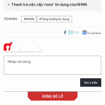
Thanh tra việc cấp ‘room’ tín dụng của NHNN
TỪ KHÓA:
#NHNN
#Tăng trưởng tín dụng
Ý KIẾN CỦA BẠN
Gửi ý kiến
ĐỪNG BỎ LỠ