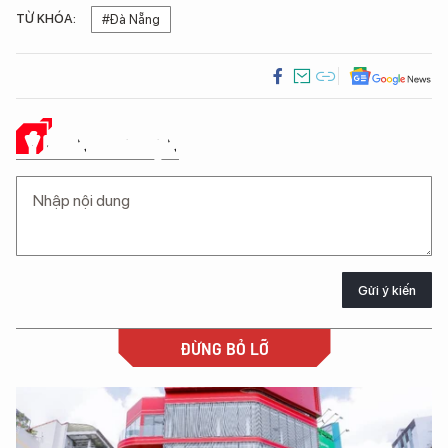
TỪ KHÓA:
#Đà Nẵng
Ý KIẾN CỦA BẠN
Gửi ý kiến
ĐỪNG BỎ LỠ