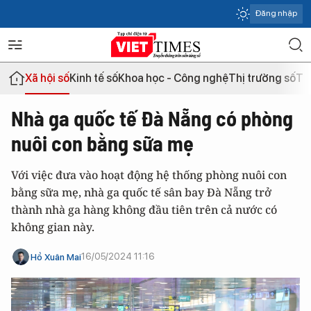
Đăng nhập
Xã hội số
Kinh tế số
Khoa học - Công nghệ
Thị trường số
Th
Nhà ga quốc tế Đà Nẵng có phòng
nuôi con bằng sữa mẹ
Với việc đưa vào hoạt động hệ thống phòng nuôi con
bằng sữa mẹ, nhà ga quốc tế sân bay Đà Nẵng trở
thành nhà ga hàng không đầu tiên trên cả nước có
không gian này.
16/05/2024 11:16
Hồ Xuân Mai