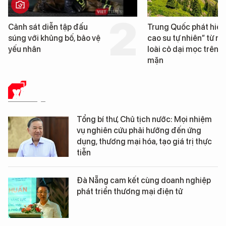
Trung Quốc phát hiện “mỏ
Loạt dự án bất động 
cao su tự nhiên” từ một
Đà Nẵng sắp bị kiểm 
loài cỏ dại mọc trên đất
mặn
XÃ HỘI
Tổng bí thư, Chủ tịch nước: Mọi nhiệm
vụ nghiên cứu phải hướng đến ứng
dụng, thương mại hóa, tạo giá trị thực
tiễn
Đà Nẵng cam kết cùng doanh nghiệp
phát triển thương mại điện tử