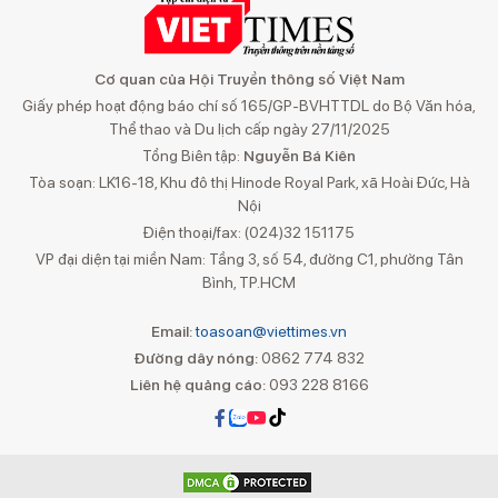
Cơ quan của Hội Truyền thông số Việt Nam
Giấy phép hoạt động báo chí số 165/GP-BVHTTDL do Bộ Văn hóa,
Thể thao và Du lịch cấp ngày 27/11/2025
Tổng Biên tập:
Nguyễn Bá Kiên
Tòa soạn: LK16-18, Khu đô thị Hinode Royal Park, xã Hoài Đức, Hà
Nội
Điện thoại/fax: (024)32 151175
VP đại diện tại miền Nam: Tầng 3, số 54, đường C1, phường Tân
Bình, TP.HCM
Email:
toasoan@viettimes.vn
Đường dây nóng:
0862 774 832
Liên hệ quảng cáo:
093 228 8166