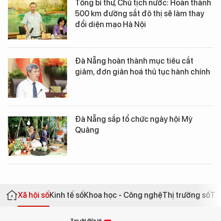
Tổng bí thư, Chủ tịch nước: Hoàn thành
500 km đường sắt đô thị sẽ làm thay
đổi diện mạo Hà Nội
Đà Nẵng hoàn thành mục tiêu cắt
giảm, đơn giản hoá thủ tục hành chính
Đà Nẵng sắp tổ chức ngày hội Mỳ
Quảng
Xã hội số
Kinh tế số
Khoa học - Công nghệ
Thị trường số
Th