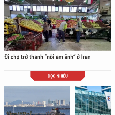
Đi chợ trở thành “nỗi ám ảnh” ở Iran
ĐỌC NHIỀU