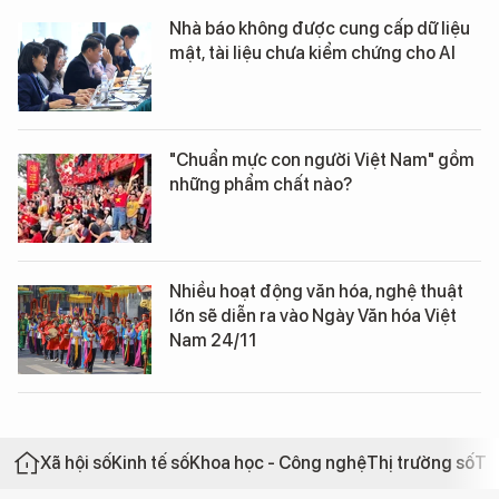
Nhà báo không được cung cấp dữ liệu
mật, tài liệu chưa kiểm chứng cho AI
"Chuẩn mực con người Việt Nam" gồm
những phẩm chất nào?
Nhiều hoạt động văn hóa, nghệ thuật
lớn sẽ diễn ra vào Ngày Văn hóa Việt
Nam 24/11
Xã hội số
Kinh tế số
Khoa học - Công nghệ
Thị trường số
Th