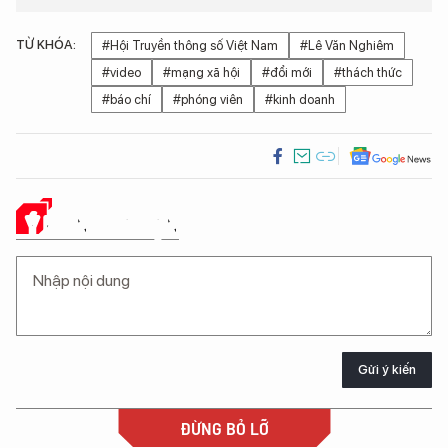
TỪ KHÓA:
#Hội Truyền thông số Việt Nam
#Lê Văn Nghiêm
#video
#mạng xã hội
#đổi mới
#thách thức
#báo chí
#phóng viên
#kinh doanh
Ý KIẾN CỦA BẠN
Gửi ý kiến
ĐỪNG BỎ LỠ