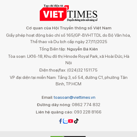
Cơ quan của Hội Truyền thông số Việt Nam
Giấy phép hoạt động báo chí số 165/GP-BVHTTDL do Bộ Văn hóa,
Thể thao và Du lịch cấp ngày 27/11/2025
Tổng Biên tập:
Nguyễn Bá Kiên
Tòa soạn: LK16-18, Khu đô thị Hinode Royal Park, xã Hoài Đức, Hà
Nội
Điện thoại/fax: (024)32 151175
VP đại diện tại miền Nam: Tầng 3, số 54, đường C1, phường Tân
Bình, TP.HCM
Email:
toasoan@viettimes.vn
Đường dây nóng:
0862 774 832
Liên hệ quảng cáo:
093 228 8166