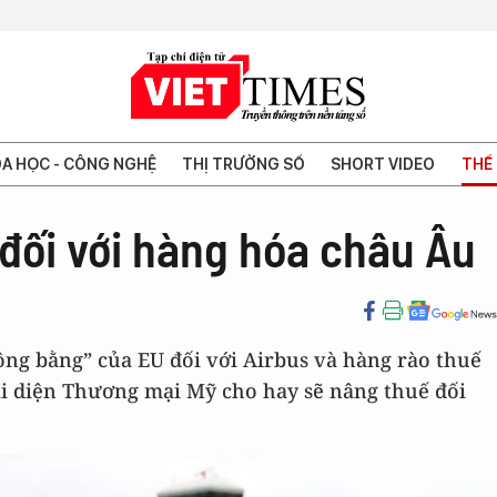
A HỌC - CÔNG NGHỆ
THỊ TRƯỜNG SỐ
SHORT VIDEO
THẾ 
đối với hàng hóa châu Âu
công bằng” của EU đối với Airbus và hàng rào thuế
ại diện Thương mại Mỹ cho hay sẽ nâng thuế đối