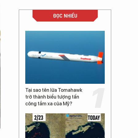
ĐỌC NHIỀU
Tại sao tên lửa Tomahawk
trở thành biểu tượng tấn
công tầm xa của Mỹ?