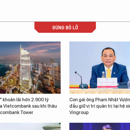
ĐỪNG BỎ LỠ
" khoản lãi hơn 2.900 tỷ
Con gái ông Phạm Nhật Vượn
a Vietcombank sau khi thâu
đầu giữ vị trí quản trị tại hệ s
tcombank Tower
Vingroup