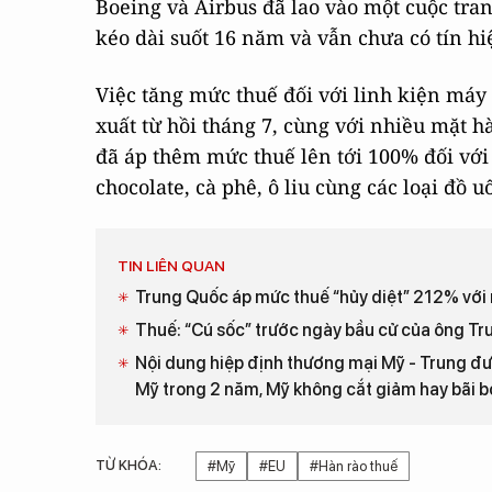
Boeing và Airbus đã lao vào một cuộc tran
kéo dài suốt 16 năm và vẫn chưa có tín hi
Việc tăng mức thuế đối với linh kiện máy
xuất từ hồi tháng 7, cùng với nhiều mặt
đã áp thêm mức thuế lên tới 100% đối với
chocolate, cà phê, ô liu cùng các loại đồ 
TIN LIÊN QUAN
Trung Quốc áp mức thuế “hủy diệt” 212% với 
Thuế: “Cú sốc” trước ngày bầu cử của ông T
Nội dung hiệp định thương mại Mỹ - Trung đư
Mỹ trong 2 năm, Mỹ không cắt giảm hay bãi b
TỪ KHÓA:
#Mỹ
#EU
#Hàn rào thuế