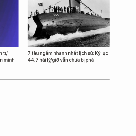
n tự
7 tàu ngầm nhanh nhất lịch sử: Kỷ lục
ăn minh
44,7 hải lý/giờ vẫn chưa bị phá