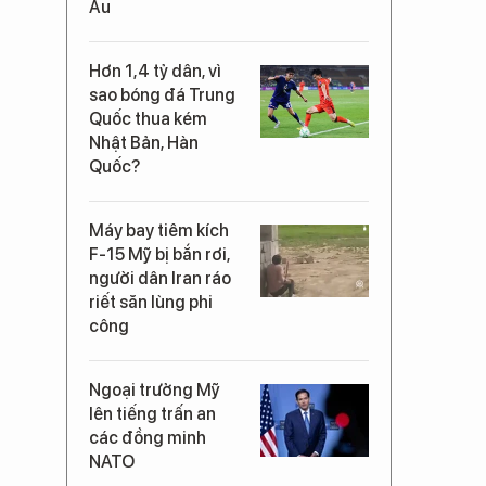
Âu
Hơn 1,4 tỷ dân, vì
sao bóng đá Trung
Quốc thua kém
Nhật Bản, Hàn
Quốc?
Máy bay tiêm kích
F-15 Mỹ bị bắn rơi,
người dân Iran ráo
riết săn lùng phi
công
Ngoại trưởng Mỹ
lên tiếng trấn an
các đồng minh
NATO