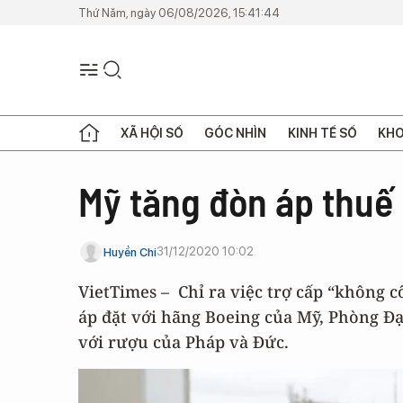
Thứ Năm, ngày 06/08/2026, 15:41:44
XÃ HỘI SỐ
GÓC NHÌN
KINH TẾ SỐ
KHO
Mỹ tăng đòn áp thuế 
31/12/2020 10:02
Huyền Chi
VietTimes – Chỉ ra việc trợ cấp “không 
áp đặt với hãng Boeing của Mỹ, Phòng Đ
với rượu của Pháp và Đức.