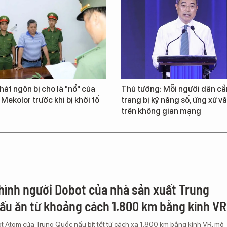
át ngôn bị cho là "nổ" của
Thủ tướng: Mỗi người dân cầ
 Mekolor trước khi bị khởi tố
trang bị kỹ năng số, ứng xử v
trên không gian mạng
hình người Dobot của nhà sản xuất Trung
ấu ăn từ khoảng cách 1.800 km bằng kính VR
 Atom của Trung Quốc nấu bít tết từ cách xa 1.800 km bằng kính VR, mở