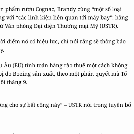
ản phẩm rượu Cognac, Brandy cùng “một số loại
g với “các linh kiện liên quan tới máy bay”; hãng
ố từ Văn phòng Đại diện Thương mại Mỹ (USTR).
i điểm nó có hiệu lực, chỉ nói rằng sẽ thông báo
y.
 Âu (EU) tính toán hàng rào thuế một cách không
 bị do Boeing sản xuất, theo một phán quyết mà Tổ
ồi tháng 9.
ờng cho sự bất công này” – USTR nói trong tuyên bố