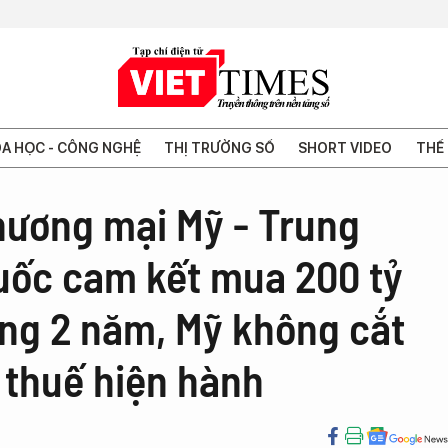
A HỌC - CÔNG NGHỆ
THỊ TRƯỜNG SỐ
SHORT VIDEO
THẾ 
hương mại Mỹ - Trung
Quốc cam kết mua 200 tỷ
ng 2 năm, Mỹ không cắt
 thuế hiện hành