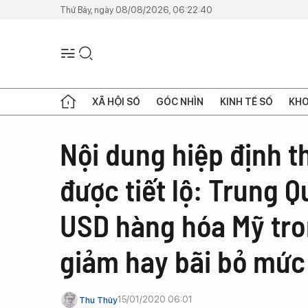
Thứ Bảy, ngày 08/08/2026, 06:22:40
XÃ HỘI SỐ
GÓC NHÌN
KINH TẾ SỐ
KHO
Nội dung hiệp định t
được tiết lộ: Trung 
USD hàng hóa Mỹ tro
giảm hay bãi bỏ mức
15/01/2020 06:01
Thu Thủy