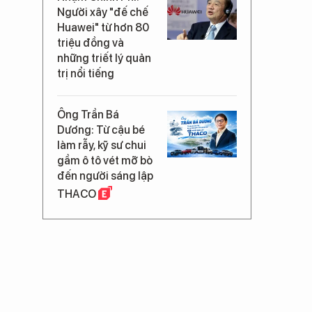
Người xây "đế chế
Huawei" từ hơn 80
triệu đồng và
những triết lý quản
trị nổi tiếng
Ông Trần Bá
Dương: Từ cậu bé
làm rẫy, kỹ sư chui
gầm ô tô vét mỡ bò
đến người sáng lập
THACO