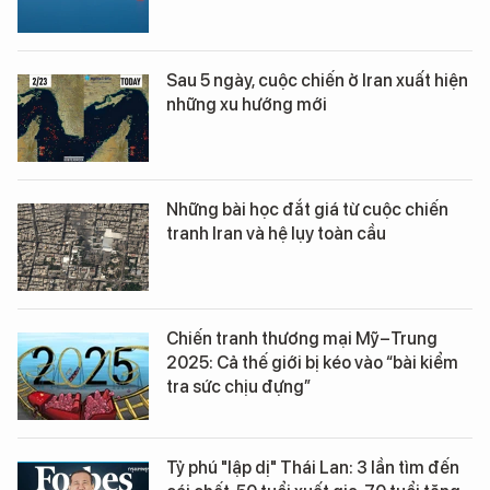
Sau 5 ngày, cuộc chiến ở Iran xuất hiện
những xu hướng mới
Những bài học đắt giá từ cuộc chiến
tranh Iran và hệ lụy toàn cầu
Chiến tranh thương mại Mỹ–Trung
2025: Cả thế giới bị kéo vào “bài kiểm
tra sức chịu đựng”
Tỷ phú "lập dị" Thái Lan: 3 lần tìm đến