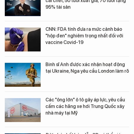
cái chết, 50 tuổi xuất gia, 70 tuổi tặng
95% tài sản
CNN: FDA tính đưa ra mức cảnh báo
"hộp đen" nghiêm trọng nhất đối với
vaccine Covid-19
Binh sĩ Anh được xác nhận hoạt động
tại Ukraine, Nga yêu cầu London làm rõ
Các "ông lớn" ô tô gây áp lực, yêu cầu
cấm các hãng xe hơi Trung Quốc xây
nhà máy tại Mỹ