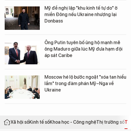
Mỹ đề nghị lập "khu kinh tế tự do" ở
miền Đông nếu Ukraine nhượng lại
Donbass
Ông Putin tuyên bố ủng hộ mạnh mẽ
ông Maduro giữa lúc Mỹ đưa hạm đội
áp sát Caribe
Moscow hé lộ bước ngoặt "xóa tan hiểu
lầm" trong đàm phán Mỹ–Nga về
Ukraine
Xã hội số
Kinh tế số
Khoa học - Công nghệ
Thị trường số
Th