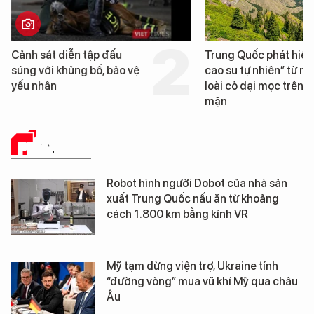
Cảnh sát diễn tập đấu
Trung Quốc phát hiện
súng với khủng bố, bảo vệ
cao su tự nhiên” từ m
yếu nhân
loài cỏ dại mọc trên đ
mặn
PHÂN TÍCH
Robot hình người Dobot của nhà sản
xuất Trung Quốc nấu ăn từ khoảng
cách 1.800 km bằng kính VR
Mỹ tạm dừng viện trợ, Ukraine tính
“đường vòng” mua vũ khí Mỹ qua châu
Âu