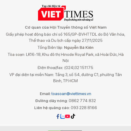
Cơ quan của Hội Truyền thông số Việt Nam
Giấy phép hoạt động báo chí số 165/GP-BVHTTDL do Bộ Văn hóa,
Thể thao và Du lịch cấp ngày 27/11/2025
Tổng Biên tập:
Nguyễn Bá Kiên
Tòa soạn: LK16-18, Khu đô thị Hinode Royal Park, xã Hoài Đức, Hà
Nội
Điện thoại/fax: (024)32 151175
VP đại diện tại miền Nam: Tầng 3, số 54, đường C1, phường Tân
Bình, TP.HCM
Email:
toasoan@viettimes.vn
Đường dây nóng:
0862 774 832
Liên hệ quảng cáo:
093 228 8166