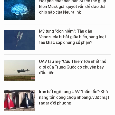
Đột phá chất bán dẫn 3D có thể giúp
Elon Musk giải quyết vấn đề đào thải
chip não của Neuralink
Mỹ tung “đòn hiểm”: Tàu dầu
Venezuela bị bắt giữa biển, hàng loạt
tàu khác sắp chung số phận?
UAV tàu mẹ “Cửu Thiên” lớn nhất thế
giới của Trung Quốc có chuyến bay
đầu tiên
Iran bất ngờ tung UAV "thần tốc": Khả
năng tấn công chớp nhoáng, vượt mặt
radar đối phương