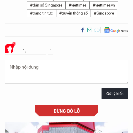
#dân số Singapore
#viettimes
#viettimes.vn
#trang tin tức
#truyền thông số
#Singapore
Ý KIẾN CỦA BẠN
Gửi ý kiến
ĐỪNG BỎ LỠ