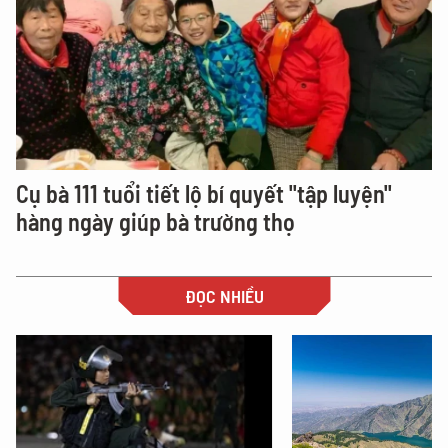
Cụ bà 111 tuổi tiết lộ bí quyết "tập luyện"
hàng ngày giúp bà trường thọ
ĐỌC NHIỀU