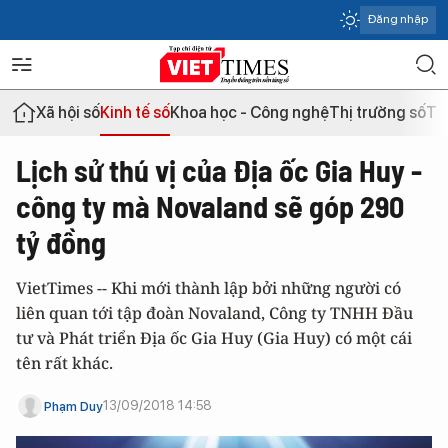
Đăng nhập
Xã hội số
Kinh tế số
Khoa học - Công nghệ
Thị trường số
Th
Lịch sử thú vị của Địa ốc Gia Huy -
công ty mà Novaland sẽ góp 290
tỷ đồng
VietTimes -- Khi mới thành lập bởi những người có
liên quan tới tập đoàn Novaland, Công ty TNHH Đầu
tư và Phát triển Địa ốc Gia Huy (Gia Huy) có một cái
tên rất khác.
13/09/2018 14:58
Phạm Duy