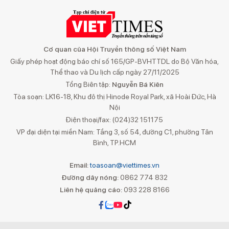
Cơ quan của Hội Truyền thông số Việt Nam
Giấy phép hoạt động báo chí số 165/GP-BVHTTDL do Bộ Văn hóa,
Thể thao và Du lịch cấp ngày 27/11/2025
Tổng Biên tập:
Nguyễn Bá Kiên
Tòa soạn: LK16-18, Khu đô thị Hinode Royal Park, xã Hoài Đức, Hà
Nội
Điện thoại/fax: (024)32 151175
VP đại diện tại miền Nam: Tầng 3, số 54, đường C1, phường Tân
Bình, TP.HCM
Email:
toasoan@viettimes.vn
Đường dây nóng:
0862 774 832
Liên hệ quảng cáo:
093 228 8166