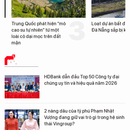
Trung Quốc phát hiện “mỏ
Loạt dự án bất động 
cao su tự nhiên” từ một
Đà Nẵng sắp bị kiểm t
loài cỏ dại mọc trên đất
mặn
KINH TẾ SỐ
HDBank dẫn đầu Top 50 Công ty đại
chúng uy tín và hiệu quả năm 2026
2 nàng dâu của tỷ phú Phạm Nhật
Vượng đang giữ vai trò gì trong hệ sinh
thái Vingroup?