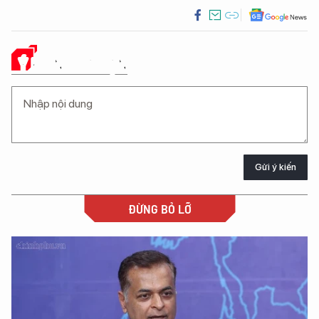
Ý KIẾN CỦA BẠN
Gửi ý kiến
ĐỪNG BỎ LỠ