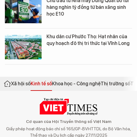
Chủ đầu tư Nhà máy Dung Quất bỏ túi
hàng nghìn tỷ đồng từ bán xăng sinh
học E10
Khu dân cư Phước Thọ: Hạt nhân của
quy hoạch đô thị tri thức tại Vĩnh Long
Xã hội số
Kinh tế số
Khoa học - Công nghệ
Thị trường số
Th
Cơ quan của Hội Truyền thông số Việt Nam
Giấy phép hoạt động báo chí số 165/GP-BVHTTDL do Bộ Văn hóa,
Thể thao và Du lịch cấp ngày 27/11/2025