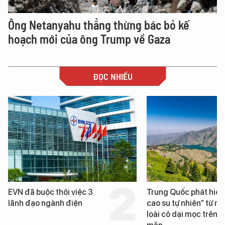
Ông Netanyahu thẳng thừng bác bỏ kế
hoạch mới của ông Trump về Gaza
ĐỌC NHIỀU
Trung Quốc phát hiện “mỏ
Loạt dự án bất động 
cao su tự nhiên” từ một
Đà Nẵng sắp bị kiểm t
loài cỏ dại mọc trên đất