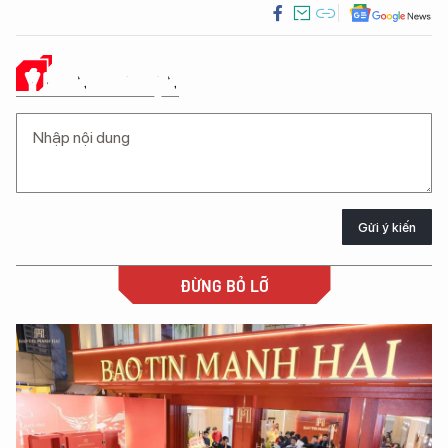
Ý KIẾN CỦA BẠN
Gửi ý kiến
ĐỪNG BỎ LỠ