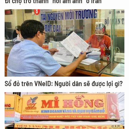
Đi chợ trở thành “nỗi ám ảnh” ở Iran
Sổ đỏ trên VNeID: Người dân sẽ được lợi gì?