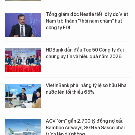
Tổng giám đốc Nestlé tiết lộ lý do Việt
Nam trở thành "thỏi nam châm" hút
công ty FDI
HDBank dẫn đầu Top 50 Công ty đại
chúng uy tín và hiệu quả năm 2026
VietinBank phải nâng tỷ lệ sở hữu Nhà
nước lên tối thiểu 65%
ACV "ôm" gần 2.700 tỷ đồng nợ xấu
Bamboo Airways, SGN và Sasco phải
trích lập dự phòng