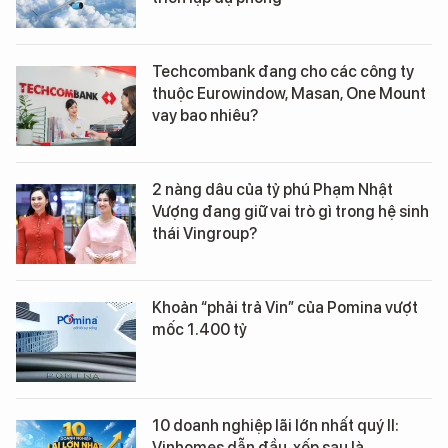
Techcombank đang cho các công ty
thuộc Eurowindow, Masan, One Mount
vay bao nhiêu?
2 nàng dâu của tỷ phú Phạm Nhật
Vượng đang giữ vai trò gì trong hệ sinh
thái Vingroup?
Khoản “phải trả Vin” của Pomina vượt
mốc 1.400 tỷ
10 doanh nghiệp lãi lớn nhất quý II:
Vinhomes dẫn đầu, xếp sau là