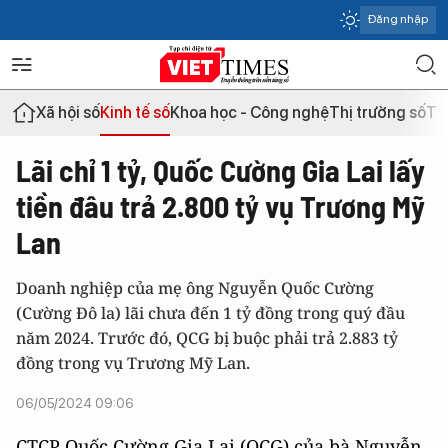
Đăng nhập
Xã hội số
Kinh tế số
Khoa học - Công nghệ
Thị trường số
Th
Lãi chỉ 1 tỷ, Quốc Cường Gia Lai lấy
tiền đâu trả 2.800 tỷ vụ Trương Mỹ
Lan
Doanh nghiệp của mẹ ông Nguyễn Quốc Cường
(Cường Đô la) lãi chưa đến 1 tỷ đồng trong quý đầu
năm 2024. Trước đó, QCG bị buộc phải trả 2.883 tỷ
đồng trong vụ Trương Mỹ Lan.
06/05/2024 09:06
CTCP Quốc Cường Gia Lai (QCG) của bà Nguyễn