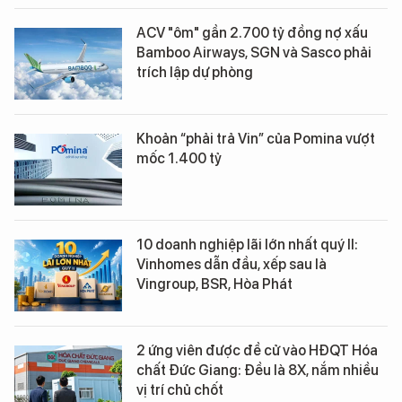
ACV "ôm" gần 2.700 tỷ đồng nợ xấu
Bamboo Airways, SGN và Sasco phải
trích lập dự phòng
Khoản “phải trả Vin” của Pomina vượt
mốc 1.400 tỷ
10 doanh nghiệp lãi lớn nhất quý II:
Vinhomes dẫn đầu, xếp sau là
Vingroup, BSR, Hòa Phát
2 ứng viên được đề cử vào HĐQT Hóa
chất Đức Giang: Đều là 8X, nắm nhiều
vị trí chủ chốt