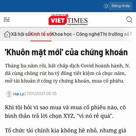
Đăng nhập
Xã hội số
Kinh tế số
Khoa học - Công nghệ
Thị trường số
Th
'Khuôn mặt mới' của chứng khoán
Tháng ba năm rồi, bất chấp dịch Covid hoành hành, N.
đã cùng chồng rút ba tỷ đồng tiết kiệm cả chục năm,
mở tài khoản ở công ty chứng khoán, mua cổ phiếu.
27/01/2021 05:35
Hải Lý
Khi tôi hỏi vì sao mua và mua cổ phiếu nào, cô
bình thản trả lời chọn XYZ, "vì nó rẻ quá".
Tổ chức tài chính kia không hề nhỏ, nhưng giá