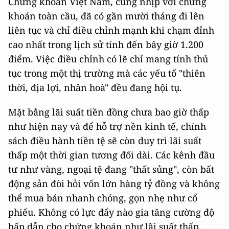
Chứng khoán Việt Nam, cùng nhịp với chứng
khoán toàn cầu, đã có gần mười tháng đi lên
liên tục và chỉ điều chỉnh mạnh khi chạm đỉnh
cao nhất trong lịch sử tính đến bây giờ 1.200
điểm. Việc điều chỉnh có lẽ chỉ mang tính thủ
tục trong một thị trường mà các yếu tố "thiên
thời, địa lợi, nhân hoà" đều đang hội tụ.
Mặt bằng lãi suất tiền đồng chưa bao giờ thấp
như hiện nay và để hỗ trợ nền kinh tế, chính
sách điều hành tiền tệ sẽ còn duy trì lãi suất
thấp một thời gian tương đối dài. Các kênh đầu
tư như vàng, ngoại tệ đang "thất sủng", còn bất
động sản đòi hỏi vốn lớn hàng tỷ đồng và không
thể mua bán nhanh chóng, gọn nhẹ như cổ
phiếu. Không có lực đẩy nào gia tăng cường độ
hấp dẫn cho chứng khoán như lãi suất thấp.