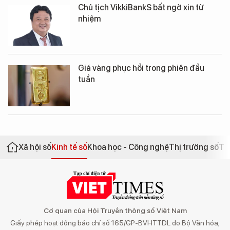
Chủ tịch VikkiBankS bất ngờ xin từ
nhiệm
Giá vàng phục hồi trong phiên đầu
tuần
Xã hội số
Kinh tế số
Khoa học - Công nghệ
Thị trường số
Th
Cơ quan của Hội Truyền thông số Việt Nam
Giấy phép hoạt động báo chí số 165/GP-BVHTTDL do Bộ Văn hóa,