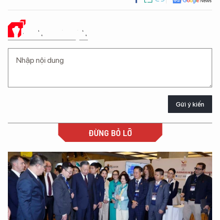
Ý KIẾN CỦA BẠN
Gửi ý kiến
ĐỪNG BỎ LỠ