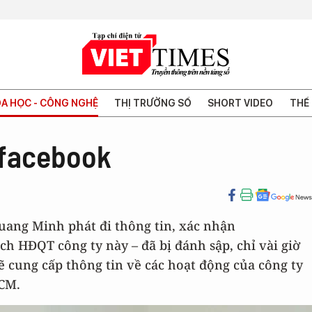
A HỌC - CÔNG NGHỆ
THỊ TRƯỜNG SỐ
SHORT VIDEO
THẾ 
 facebook
 Quang Minh phát đi thông tin, xác nhận
h HĐQT công ty này – đã bị đánh sập, chỉ vài giờ
ẽ cung cấp thông tin về các hoạt động của công ty
HCM.