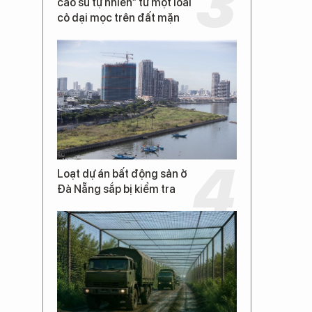
cao su tự nhiên” từ một loài
cỏ dại mọc trên đất mặn
Loạt dự án bất động sản ở
Đà Nẵng sắp bị kiểm tra