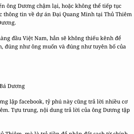
iến ông Dương chậm lại, hoặc không thể tiếp tục
ác thông tin về dự án Đại Quang Minh tại Thủ Thiêm
Dương.
hàng đầu Việt Nam, hẳn sẽ không thiếu kênh để
ch, đúng như ông muốn và đúng như tuyên bố của
 Bá Dương
g lập facebook, tỷ phú này cũng trả lời nhiều cơ
iêm. Tựu trung, nội dung trả lời của ông Dương tập
hủ Thiêm, mà là trả tiền để nhận đất sạch từ chính