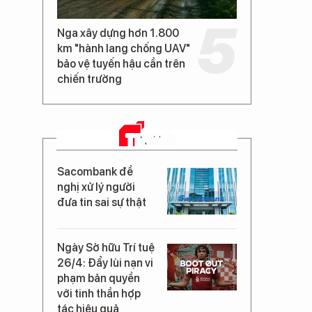
Nga xây dựng hơn 1.800
km "hành lang chống UAV"
bảo vệ tuyến hậu cần trên
chiến trường
TIN MỚI
Sacombank đề
nghị xử lý người
đưa tin sai sự thật
Ngày Sở hữu Trí tuệ
26/4: Đẩy lùi nạn vi
phạm bản quyền
với tinh thần hợp
tác hiệu quả