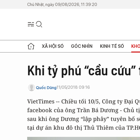
Chủ Nhật, ngày 09/08/2026, 11:39:20
XÃ HỘI SỐ
GÓC NHÌN
KINH TẾ SỐ
KHO
Khi tỷ phú “cầu cứu”
11/05/2018 09:16
Quốc Dũng
VietTimes -- Chiều tối 10/5, Công ty Đại
facebook của ông Trần Bá Dương - Chủ tịc
sau khi ông Dương “lập phây” tuyên bố s
tại dự án khu đô thị Thủ Thiêm của TP.